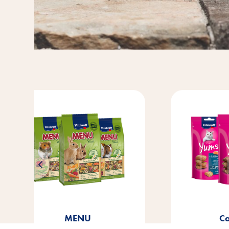
Cat Yums
M