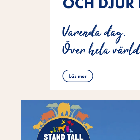
OCH DJUR 
Varenda dag.
Över hela värld
Läs mer