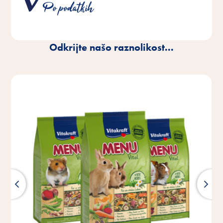
ustrezajo dejanskim potrebam vašega hišnega
Po podatkih
ljubljenčka.
Odkrijte našo raznolikost...