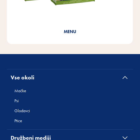
Cat Yums
Vse okoli
Mačke
Psi
Glodavci
Ptice
Družbeni mediji