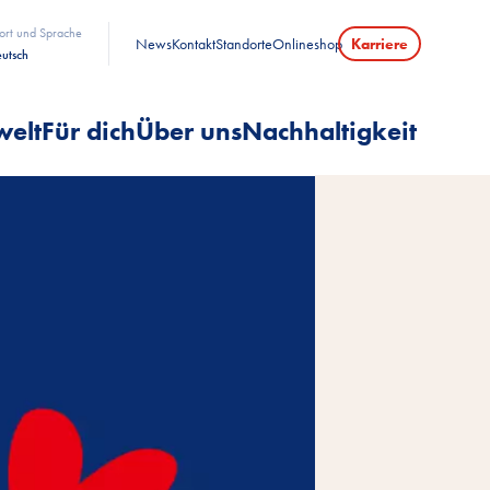
ort und Sprache
News
Kontakt
Standorte
Onlineshop
Karriere
utsch
welt
Für dich
Über uns
Nachhaltigkeit