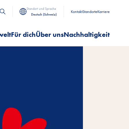
Standort und Sprache
Kontakt
Standorte
Karriere
Deutsch (Schweiz)
welt
Für dich
Über uns
Nachhaltigkeit