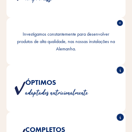
DE ELABORAÇÃO PRÓPRIA
Investigamos constantemente para desenvolver
produtos de alta qualidade, nas nossas instalações na
Investigação e desenvolvimento
Alemanha.
ÓPTIMOS
Os nossos produtos estão adaptados às necessidades
adaptados nutricionalmente
nutricionais específicas de cada espécie.
COMPLETOS
Formulamos os nossos produtos com os nutrientes