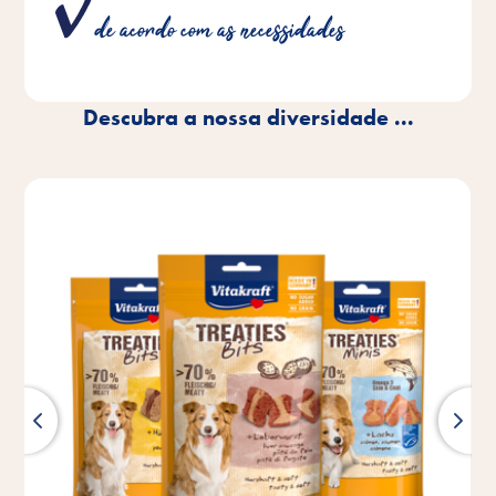
necessários para cada espécie, nas quantidades
de acordo com as necessidades
óptimas.
Descubra a nossa diversidade ...