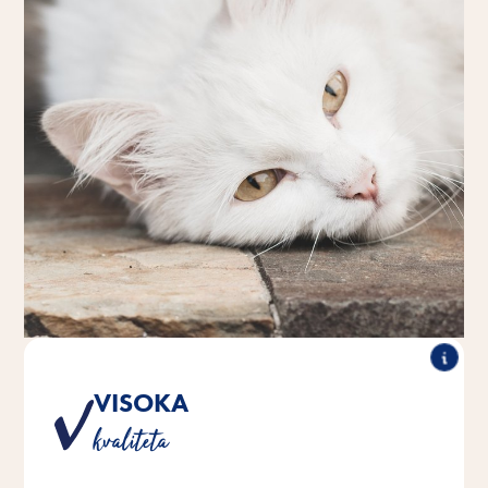
VISOKA
Proizvod tvrtke Vitakraft naše je obećanje vama i vašoj
kvaliteta
životinji da ćemo zadovoljiti najviše zahtjeve kvalitete.