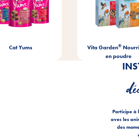
®
Vita Garden
Nourriture
Beef S
en poudre
IN
dé
Participe à 
avec les an
des mome