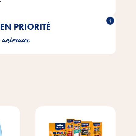
s
EN PRIORITÉ
nts dans nos produits uniquement dans la mesure où ils
s animaux
aux besoins réels de ton animal préféré.