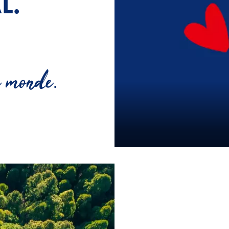
L.
 monde.