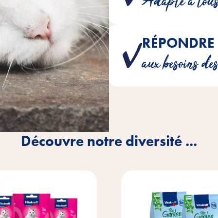
Adapté à tou
RÉPONDRE 
Nous recommandons les nutrime
aux besoins de
correspondent 
Découvre notre diversité ...