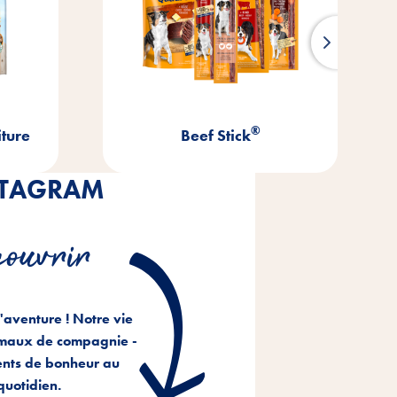
®
®
tick
Kräcker
STAGRAM
couvrir
l'aventure ! Notre vie
imaux de compagnie -
nts de bonheur au
quotidien.