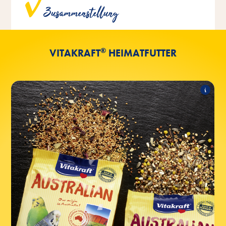
entwickelt und ideal auf die Bedürfnisse der jeweiligen
Zusammenstellung
Vogelart abgestimmt.
®
VITAKRAFT
HEIMATFUTTER
AUSTRALIAN
Folgende Produkte zählen zum Sortiment:
AUSTRALIAN für Wellensittiche
AUSTRALIAN für australische Grosssittiche