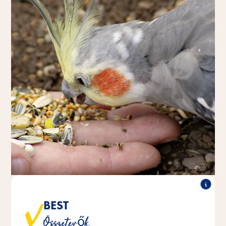
Minden változat olyan válogatott összetevőket
BEST
tartalmaz, amelyek az adott madárfaj őshonos
Összetevők
élőhelyén is megtalálhatóak - garantált a teljes körű