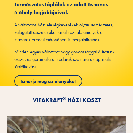
Természetes táplálék az adott őshonos
élőhely legjobbjaival.
A változatos házi eleségkeverékek olyan természetes,
válogatott összetevőket tartalmaznak, amelyek a
madarak eredeti otthonában is megtalálhatóak.
Minden egyes változatot nagy gondossággal állítottunk
össze, és garantálja a madarak számára az optimális
táplálkozást.
Ismerje meg az előnyöket
®
VITAKRAFT
HÁZI KOSZT