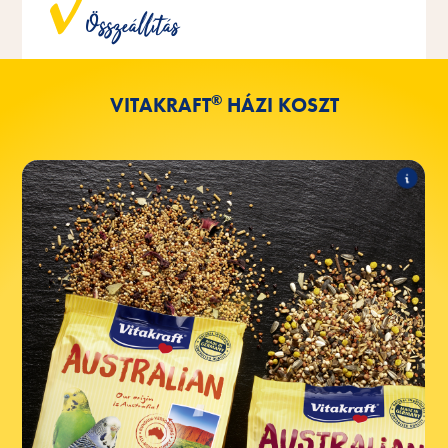
közösen fejlesztettek ki, és ideálisan igazodnak az adott
Összeállítás
madárfajok igényeihez.
®
VITAKRAFT
HÁZI KOSZT
AUSZTRÁLIA
A termékcsalád a következő termékeket
tartalmazza:
AUSTRALIAN a budgerigarok számára
AUSTRALIAN nagy ausztrál papagájok
számára