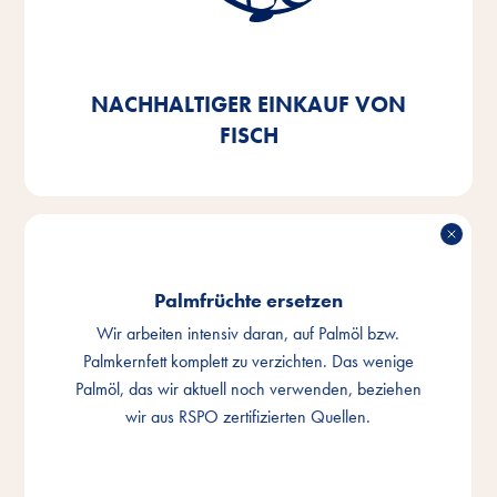
Fischnebenerzeugnisse, die wir in unseren Produkten
verwenden, zu 100% auf MSC- oder ASC-
zertifizierte Ware umzustellen – zu 92% erfüllen wir
dies bereits.
NACHHALTIGER EINKAUF VON
FISCH
Palmfrüchte ersetzen
Wir arbeiten intensiv daran, auf Palmöl bzw.
Palmkernfett komplett zu verzichten. Das wenige
Palmöl, das wir aktuell noch verwenden, beziehen
wir aus RSPO zertifizierten Quellen.
PALMFRÜCHTE ERSETZEN