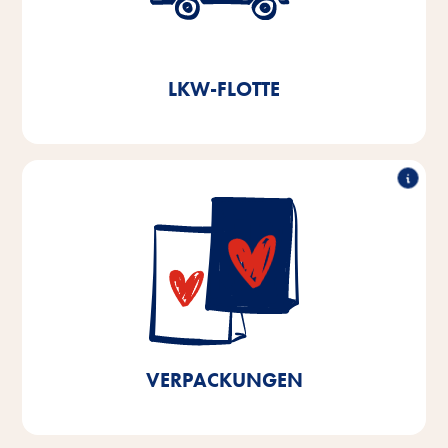
Durch die Errichtung eines voll automatisierten
Hochregallagers im Jahr 2021 sparen wir jährlich
ein.
11.000l Diesel und ca. 3,8t CO
2
LKW-FLOTTE
90% recyclingfähig
In unseren Produktionsstätten in Bremen und
Niedersachen verwenden wir schon zu über 90%
recyclingfähige Verpackungen. Bis 2025 streben wir
100% recyclingfähige Verpackungen der in Bremen
und Niedersachsen produzierten Produkte sowie
eine Kunststoffreduktion um 10% an.
VERPACKUNGEN