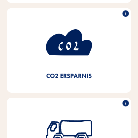
Verbrauch
50% weniger CO
2
Durch die Nutzung von Ökostrom und die Umstellung
auf Nahwärmsysteme und Brennwertkessel unserer
Heizungseinrichtungen sowie den Einsatz von LED-
-
Beleuchtung haben wir seit 2020 eine CO
2
Ersparnis von 50% erreicht.
CO2 ERSPARNIS
Reduktion der LKW-Flotte
um 50%