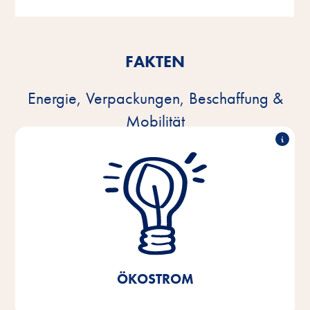
FAKTEN
Energie, Verpackungen, Beschaffung &
Mobilität
100% Ökostrom
Seit 2021 nutzen wir 100% Ökostrom in unseren
Produktionsstätten, unserem Zentrallager und der
Verwaltung am Standort Bremen/Niedersachsen.
Ersparnis von 40%
Dadurch konnte eine CO
2
realisiert werden.
ÖKOSTROM