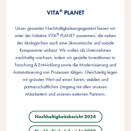
®
®
®
VITA
VITA
VITA
PLANET
PLANET
PLANET
Unser gesamtes Nachhaltigkeitsengagement fassen wir
Unser gesamtes Nachhaltigkeitsengagement fassen wir
Unser gesamtes Nachhaltigkeitsengagement fassen wir
®
®
®
unter der Initiative VITA
unter der Initiative VITA
unter der Initiative VITA
PLANET zusammen, die neben
PLANET zusammen, die neben
PLANET zusammen, die neben
der ökologischen auch eine ökonomische und soziale
der ökologischen auch eine ökonomische und soziale
der ökologischen auch eine ökonomische und soziale
Komponente umfasst. Wir wollen als Unternehmen
Komponente umfasst. Wir wollen als Unternehmen
Komponente umfasst. Wir wollen als Unternehmen
nachhaltig wachsen, indem wir gezielte Investitionen in
nachhaltig wachsen, indem wir gezielte Investitionen in
nachhaltig wachsen, indem wir gezielte Investitionen in
Forschung & Entwicklung sowie die Modernisierung und
Forschung & Entwicklung sowie die Modernisierung und
Forschung & Entwicklung sowie die Modernisierung und
Automatisierung von Prozessen tätigen. Gleichzeitig legen
Automatisierung von Prozessen tätigen. Gleichzeitig legen
Automatisierung von Prozessen tätigen. Gleichzeitig legen
wir grössten Wert auf einen fairen, stabilen und
wir grössten Wert auf einen fairen, stabilen und
wir grössten Wert auf einen fairen, stabilen und
partnerschaftlichen Umgang mit allen unseren
partnerschaftlichen Umgang mit allen unseren
partnerschaftlichen Umgang mit allen unseren
Mitarbeitern und unseren externen Partnern.
Mitarbeitern und unseren externen Partnern.
Mitarbeitern und unseren externen Partnern.
Nachhaltigkeitsbericht 2024
Nachhaltigkeitsbericht 2024
Nachhaltigkeitsbericht 2024