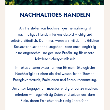
NACHHALTIGES HANDELN
NACHHALTIGES HANDELN
NACHHALTIGES HANDELN
Als Hersteller von hochwertiger Tiernahrung ist
Als Hersteller von hochwertiger Tiernahrung ist
Als Hersteller von hochwertiger Tiernahrung ist
nachhaltiges Handeln für uns absolut wichtig und
nachhaltiges Handeln für uns absolut wichtig und
nachhaltiges Handeln für uns absolut wichtig und
selbstverständlich. Denn nur, wenn wir mit den natürlichen
selbstverständlich. Denn nur, wenn wir mit den natürlichen
selbstverständlich. Denn nur, wenn wir mit den natürlichen
Ressourcen schonend umgehen, kann auch langfristig
Ressourcen schonend umgehen, kann auch langfristig
Ressourcen schonend umgehen, kann auch langfristig
eine artgerechte und gesunde Ernährung für unsere
eine artgerechte und gesunde Ernährung für unsere
eine artgerechte und gesunde Ernährung für unsere
Heimtiere sichergestellt sein.
Heimtiere sichergestellt sein.
Heimtiere sichergestellt sein.
Im Fokus unserer Massnahmen für mehr ökologische
Im Fokus unserer Massnahmen für mehr ökologische
Im Fokus unserer Massnahmen für mehr ökologische
Nachhaltigkeit stehen die drei wesentlichen Themen
Nachhaltigkeit stehen die drei wesentlichen Themen
Nachhaltigkeit stehen die drei wesentlichen Themen
Energieverbrauch, Emissionen und Ressourcennutzung.
Energieverbrauch, Emissionen und Ressourcennutzung.
Energieverbrauch, Emissionen und Ressourcennutzung.
Um unser Engagement messbar und greifbar zu machen,
Um unser Engagement messbar und greifbar zu machen,
Um unser Engagement messbar und greifbar zu machen,
erheben wir regelmässig Daten und setzen uns klare
erheben wir regelmässig Daten und setzen uns klare
erheben wir regelmässig Daten und setzen uns klare
Ziele, deren Erreichung wir stetig überprüfen.
Ziele, deren Erreichung wir stetig überprüfen.
Ziele, deren Erreichung wir stetig überprüfen.