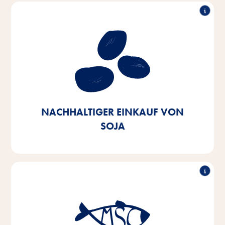
Nachhaltiger Einkauf von Soja
Unser Ziel ist es, Soja aus europäischem Ursprung
oder zertifizierten Quellen zu beziehen. Bis 2025
wollen wir dies zu 100% erreicht haben – heute
stehen wir bereits bei 90%.
NACHHALTIGER EINKAUF VON
SOJA
Nachhaltiger Einkauf von Fisch
Bis 2025 streben wir an, die Fisch- und