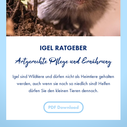
IGEL RATGEBER
IGEL RATGEBER
IGEL RATGEBER
Artgerechte Pflege und Ernährung
Artgerechte Pflege und Ernährung
Artgerechte Pflege und Ernährung
Igel sind Wildtiere und dürfen nicht als Heimtiere gehalten
Igel sind Wildtiere und dürfen nicht als Heimtiere gehalten
Igel sind Wildtiere und dürfen nicht als Heimtiere gehalten
werden, auch wenn sie noch so niedlich sind! Helfen
werden, auch wenn sie noch so niedlich sind! Helfen
werden, auch wenn sie noch so niedlich sind! Helfen
dürfen Sie den kleinen Tieren dennoch.
dürfen Sie den kleinen Tieren dennoch.
dürfen Sie den kleinen Tieren dennoch.
PDF Download
PDF Download
PDF Download