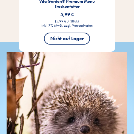
Vita Garden® Premium Menu
Vi
Trockenfutter
5,99 €
(5,99 € / Stück)
inkl. 7% MwSt. zzgl.
Versandkosten
Nicht auf Lager