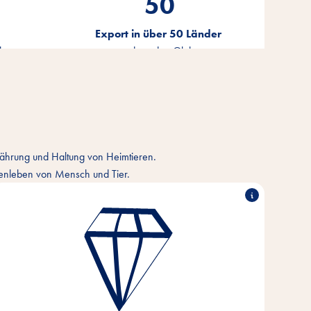
50
Export in über 50 Länder
eb
rund um den Globus
rnährung und Haltung von Heimtieren.
menleben von Mensch und Tier.
Herausragende Leistung, partnerschaftliches
Arbeiten, Innovationsstärke & verantwortungsvolles
Handeln – das sind die Säulen, auf denen die
Wertvorstellungen unseres Unternehmens
basieren.
Diese Kernwerte sind Grundlage und Orientierung