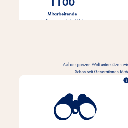
1100
Mitarbeitende
in Bremen und der Welt
Auf der ganzen Welt unterstützen wi
Schon seit Generationen förd
Wir verstehen die innige Bindung von Mensch und
Tier und wollen das Miteinander jeden Tag besser
machen. In jedem Tier-Zuhause und überall auf der
Welt.
Ganz im Sinne unserer Markenbotschaft