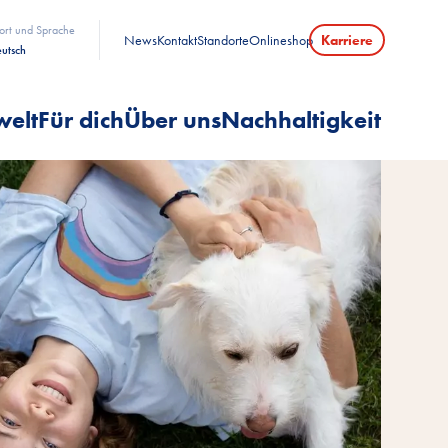
ort und Sprache
News
Kontakt
Standorte
Onlineshop
Karriere
utsch
welt
Für dich
Über uns
Nachhaltigkeit