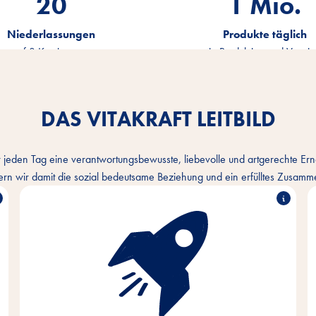
20
1.2
Mio.
Niederlassungen
Produkte täglich
auf 3 Kontinenten
in Produktion und Vertri
DAS VITAKRAFT LEITBILD
r jeden Tag eine verantwortungsbewusste, liebevolle und artgerechte E
ern wir damit die sozial bedeutsame Beziehung und ein erfülltes Zusam
Mit Passion und Empathie für die Bedürfnisse der
Heimtiere und ihrer Halter entwickeln, produzieren
und vertreiben wir innovative, qualitativ
hochwertige und bedarfsgerechte Produkte. Durch
nachhaltiges Handeln leisten wir unseren Beitrag
zur Erhaltung der lebenswichtigen natürlichen