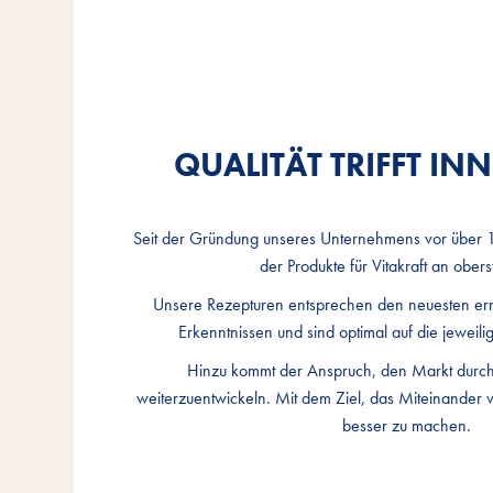
QUALITÄT TRIFFT I
QUALITÄT TRIFFT I
QUALITÄT TRIFFT I
Seit der Gründung unseres Unternehmens vor über 18
Seit der Gründung unseres Unternehmens vor über 18
Seit der Gründung unseres Unternehmens vor über 18
der Produkte für Vitakraft an oberst
der Produkte für Vitakraft an oberst
der Produkte für Vitakraft an oberst
Unsere Rezepturen entsprechen den neuesten er
Unsere Rezepturen entsprechen den neuesten er
Unsere Rezepturen entsprechen den neuesten er
Erkenntnissen und sind optimal auf die jeweili
Erkenntnissen und sind optimal auf die jeweili
Erkenntnissen und sind optimal auf die jeweili
Hinzu kommt der Anspruch, den Markt durch 
Hinzu kommt der Anspruch, den Markt durch 
Hinzu kommt der Anspruch, den Markt durch 
weiterzuentwickeln. Mit dem Ziel, das Miteinander
weiterzuentwickeln. Mit dem Ziel, das Miteinander
weiterzuentwickeln. Mit dem Ziel, das Miteinander
besser zu machen.
besser zu machen.
besser zu machen.