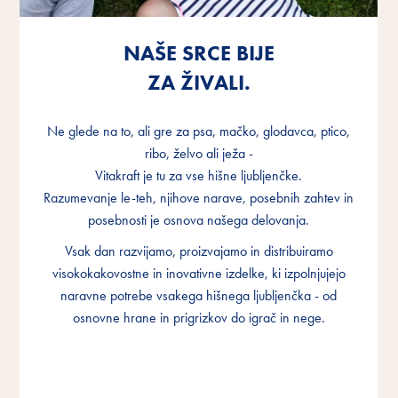
NAŠE SRCE BIJE
NAŠE SRCE BIJE
NAŠE SRCE BIJE
ZA ŽIVALI.
ZA ŽIVALI.
ZA ŽIVALI.
Ne glede na to, ali gre za psa, mačko, glodavca, ptico,
Ne glede na to, ali gre za psa, mačko, glodavca, ptico,
Ne glede na to, ali gre za psa, mačko, glodavca, ptico,
ribo, želvo ali ježa -
ribo, želvo ali ježa -
ribo, želvo ali ježa -
Vitakraft je tu za vse hišne ljubljenčke.
Vitakraft je tu za vse hišne ljubljenčke.
Vitakraft je tu za vse hišne ljubljenčke.
Razumevanje le-teh, njihove narave, posebnih zahtev in
Razumevanje le-teh, njihove narave, posebnih zahtev in
Razumevanje le-teh, njihove narave, posebnih zahtev in
posebnosti je osnova našega delovanja.
posebnosti je osnova našega delovanja.
posebnosti je osnova našega delovanja.
Vsak dan razvijamo, proizvajamo in distribuiramo
Vsak dan razvijamo, proizvajamo in distribuiramo
Vsak dan razvijamo, proizvajamo in distribuiramo
visokokakovostne in inovativne izdelke, ki izpolnjujejo
visokokakovostne in inovativne izdelke, ki izpolnjujejo
visokokakovostne in inovativne izdelke, ki izpolnjujejo
naravne potrebe vsakega hišnega ljubljenčka - od
naravne potrebe vsakega hišnega ljubljenčka - od
naravne potrebe vsakega hišnega ljubljenčka - od
osnovne hrane in prigrizkov do igrač in nege.
osnovne hrane in prigrizkov do igrač in nege.
osnovne hrane in prigrizkov do igrač in nege.