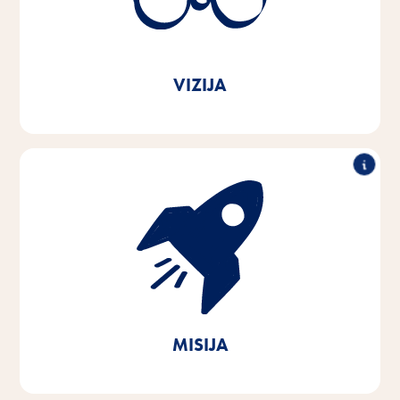
Zvesti sporočilu naše blagovne znamke
Vitakraft. Iz ljubezni.
VIZIJA
S strastjo in empatijo do potreb hišnih ljubljenčkov in
njihovih lastnikov razvijamo, proizvajamo in
distribuiramo inovativne, visokokakovostne in na
potrebah temelječe izdelke. S trajnostnim delovanjem
prispevamo k ohranjanju pomembnih naravnih virov.
MISIJA