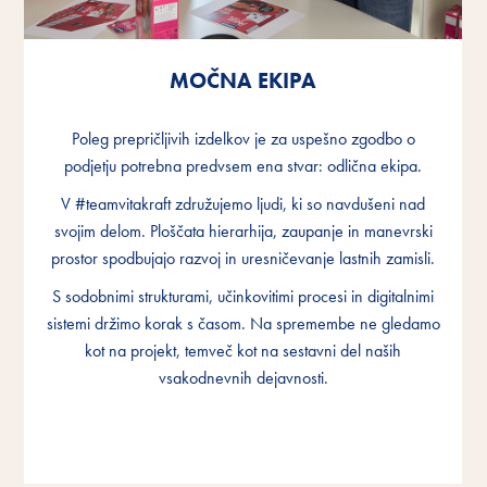
MOČNA EKIPA
MOČNA EKIPA
MOČNA EKIPA
Poleg prepričljivih izdelkov je za uspešno zgodbo o
Poleg prepričljivih izdelkov je za uspešno zgodbo o
Poleg prepričljivih izdelkov je za uspešno zgodbo o
podjetju potrebna predvsem ena stvar: odlična ekipa.
podjetju potrebna predvsem ena stvar: odlična ekipa.
podjetju potrebna predvsem ena stvar: odlična ekipa.
V #teamvitakraft združujemo ljudi, ki so navdušeni nad
V #teamvitakraft združujemo ljudi, ki so navdušeni nad
V #teamvitakraft združujemo ljudi, ki so navdušeni nad
svojim delom. Ploščata hierarhija, zaupanje in manevrski
svojim delom. Ploščata hierarhija, zaupanje in manevrski
svojim delom. Ploščata hierarhija, zaupanje in manevrski
prostor spodbujajo razvoj in uresničevanje lastnih zamisli.
prostor spodbujajo razvoj in uresničevanje lastnih zamisli.
prostor spodbujajo razvoj in uresničevanje lastnih zamisli.
S sodobnimi strukturami, učinkovitimi procesi in digitalnimi
S sodobnimi strukturami, učinkovitimi procesi in digitalnimi
S sodobnimi strukturami, učinkovitimi procesi in digitalnimi
sistemi držimo korak s časom. Na spremembe ne gledamo
sistemi držimo korak s časom. Na spremembe ne gledamo
sistemi držimo korak s časom. Na spremembe ne gledamo
kot na projekt, temveč kot na sestavni del naših
kot na projekt, temveč kot na sestavni del naših
kot na projekt, temveč kot na sestavni del naših
vsakodnevnih dejavnosti.
vsakodnevnih dejavnosti.
vsakodnevnih dejavnosti.