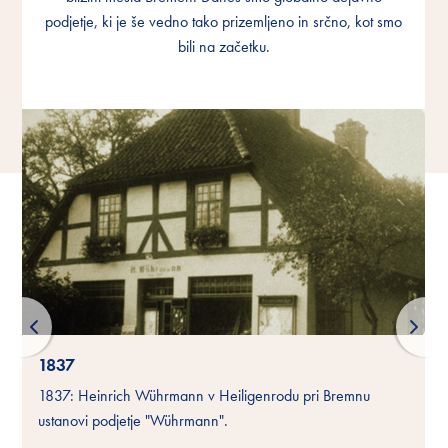
podjetje, ki je še vedno tako prizemljeno in srčno, kot smo
podjetje, ki je še vedno tako prizemljeno in srčno, kot smo
podjetje, ki je še vedno tako prizemljeno in srčno, kot smo
bili na začetku.
bili na začetku.
bili na začetku.
1837
1837: Heinrich Wührmann v Heiligenrodu pri Bremnu
ustanovi podjetje "Wührmann".