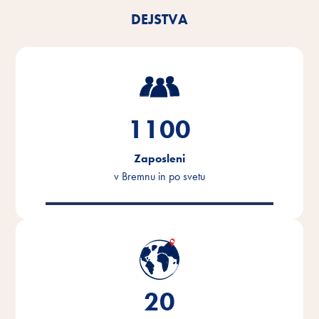
DEJSTVA
1100
Zaposleni
v Bremnu in po svetu
20