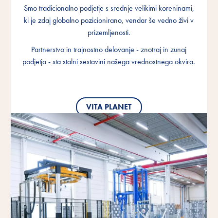
Smo tradicionalno podjetje s srednje velikimi koreninami,
Smo tradicionalno podjetje s srednje velikimi koreninami,
Smo tradicionalno podjetje s srednje velikimi koreninami,
ki je zdaj globalno pozicionirano, vendar še vedno živi v
ki je zdaj globalno pozicionirano, vendar še vedno živi v
ki je zdaj globalno pozicionirano, vendar še vedno živi v
prizemljenosti.
prizemljenosti.
prizemljenosti.
Partnerstvo in trajnostno delovanje - znotraj in zunaj
Partnerstvo in trajnostno delovanje - znotraj in zunaj
Partnerstvo in trajnostno delovanje - znotraj in zunaj
podjetja - sta stalni sestavini našega vrednostnega okvira.
podjetja - sta stalni sestavini našega vrednostnega okvira.
podjetja - sta stalni sestavini našega vrednostnega okvira.
VITA PLANET
VITA PLANET
VITA PLANET