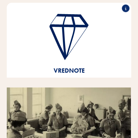
Izjemna uspešnost, partnersko sodelovanje,
inovativnost in odgovorno delovanje - to so stebri, na
katerih temeljijo vrednote našega podjetja.
Te temeljne vrednote so temelj in usmeritev naših misli
in dejanj ter nam pomagajo pri razvoju in rasti - tako
kot posameznim osebnostim kot tudi kot podjetju.
VREDNOTE