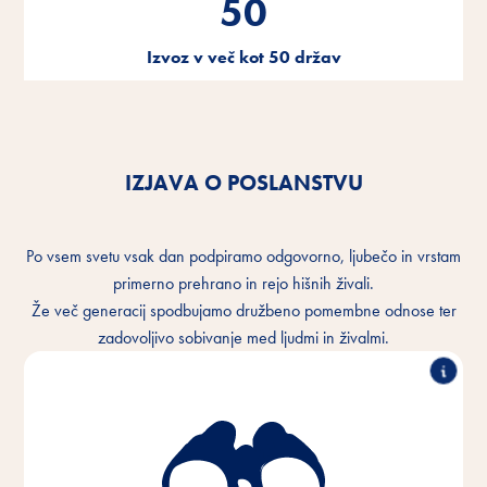
50
Izvoz v več kot 50 držav
po vsem svetu.
IZJAVA O POSLANSTVU
Po vsem svetu vsak dan podpiramo odgovorno, ljubečo in vrstam
primerno prehrano in rejo hišnih živali.
Že več generacij spodbujamo družbeno pomembne odnose ter
zadovoljivo sobivanje med ljudmi in živalmi.
Zavedamo se tesne vezi med ljudmi in živalmi ter
želimo to povezanost vsak dan izboljševati. V vsakem
živalskem domu in povsod po svetu.