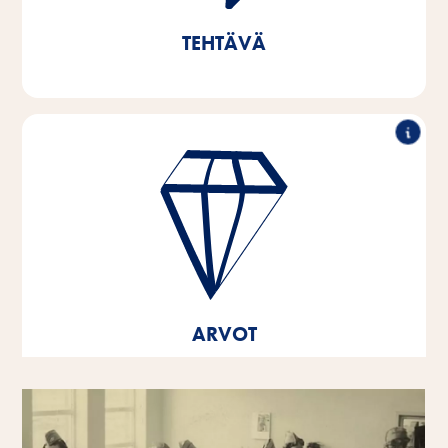
osallistumme tärkeiden luonnonvarojen suojeluun.
TEHTÄVÄ
Erinomainen suorituskyky, yhteistyö, innovaatiovoima
ja vastuullinen toiminta - nämä ovat pilareita, joihin
yrityksemme arvot perustuvat. Nämä ydinarvot ovat
ajatustemme ja toimintamme perusta ja suunta, ja ne
auttavat meitä kehittymään ja kasvamaan – sekä
yksilöinä että yrityksenä.
ARVOT