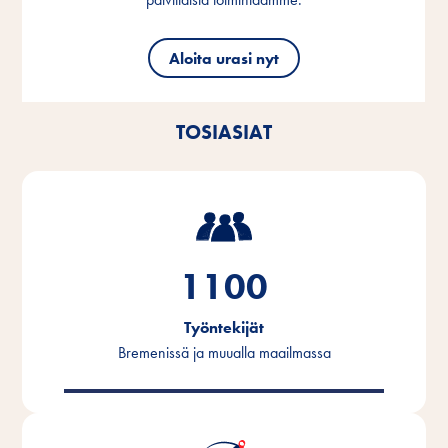
Aloita urasi nyt
Aloita urasi nyt
Aloita urasi nyt
TOSIASIAT
1100
Työntekijät
Bremenissä ja muualla maailmassa