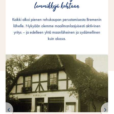
lemmikkejä kohtaan
lemmikkejä kohtaan
lemmikkejä kohtaan
Kaikki alkoi pienen rehukaupan perustamisesta Bremenin
Kaikki alkoi pienen rehukaupan perustamisesta Bremenin
Kaikki alkoi pienen rehukaupan perustamisesta Bremenin
lähelle. Nykyään olemme maailmanlaajuisesti aktiivinen
lähelle. Nykyään olemme maailmanlaajuisesti aktiivinen
lähelle. Nykyään olemme maailmanlaajuisesti aktiivinen
yritys – ja edelleen yhtä maanläheinen ja sydämellinen
yritys – ja edelleen yhtä maanläheinen ja sydämellinen
yritys – ja edelleen yhtä maanläheinen ja sydämellinen
kuin alussa.
kuin alussa.
kuin alussa.