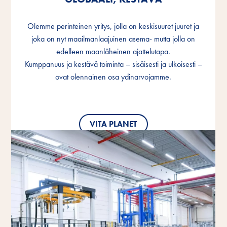
Olemme perinteinen yritys, jolla on keskisuuret juuret ja
Olemme perinteinen yritys, jolla on keskisuuret juuret ja
Olemme perinteinen yritys, jolla on keskisuuret juuret ja
joka on nyt maailmanlaajuinen asema- mutta jolla on
joka on nyt maailmanlaajuinen asema- mutta jolla on
joka on nyt maailmanlaajuinen asema- mutta jolla on
edelleen maanläheinen ajattelutapa.
edelleen maanläheinen ajattelutapa.
edelleen maanläheinen ajattelutapa.
Kumppanuus ja kestävä toiminta – sisäisesti ja ulkoisesti –
Kumppanuus ja kestävä toiminta – sisäisesti ja ulkoisesti –
Kumppanuus ja kestävä toiminta – sisäisesti ja ulkoisesti –
ovat olennainen osa ydinarvojamme.
ovat olennainen osa ydinarvojamme.
ovat olennainen osa ydinarvojamme.
VITA PLANET
VITA PLANET
VITA PLANET