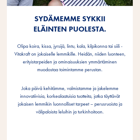
SYDÄMEMME SYKKII
SYDÄMEMME SYKKII
SYDÄMEMME SYKKII
ELÄINTEN PUOLESTA.
ELÄINTEN PUOLESTA.
ELÄINTEN PUOLESTA.
Olipa koira, kissa, jyrsijä, lintu, kala, kilpikonna tai siili -
Olipa koira, kissa, jyrsijä, lintu, kala, kilpikonna tai siili -
Olipa koira, kissa, jyrsijä, lintu, kala, kilpikonna tai siili -
Vitakraft on jokaiselle lemmikille. Heidän, niiden luonteen,
Vitakraft on jokaiselle lemmikille. Heidän, niiden luonteen,
Vitakraft on jokaiselle lemmikille. Heidän, niiden luonteen,
erityistarpeiden ja ominaisuuksien ymmärtäminen
erityistarpeiden ja ominaisuuksien ymmärtäminen
erityistarpeiden ja ominaisuuksien ymmärtäminen
muodostaa toimintamme perustan.
muodostaa toimintamme perustan.
muodostaa toimintamme perustan.
Joka päivä kehitämme, valmistamme ja jakelemme
Joka päivä kehitämme, valmistamme ja jakelemme
Joka päivä kehitämme, valmistamme ja jakelemme
innovatiivisia, korkealaatuisia tuotteita, jotka täyttävät
innovatiivisia, korkealaatuisia tuotteita, jotka täyttävät
innovatiivisia, korkealaatuisia tuotteita, jotka täyttävät
jokaisen lemmikin luonnolliset tarpeet – perusruoista ja
jokaisen lemmikin luonnolliset tarpeet – perusruoista ja
jokaisen lemmikin luonnolliset tarpeet – perusruoista ja
välipaloista leluihin ja turkinhoitoon.
välipaloista leluihin ja turkinhoitoon.
välipaloista leluihin ja turkinhoitoon.