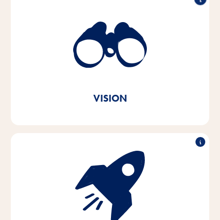
Ymmärrämme ihmisten ja eläinten välisen siteen ja
haluamme tehdä yhteenkuuluvuudesta parempaa
joka päivä. Jokaisessa eläinsuojassa ja kaikkialla
maailmassa.
Brändiviestimme mukainen; Vitakraft. Rakkaudella.
VISION
Intohimolla ja empatialla lemmikkien ja niiden
omistajien tarpeita kohtaan kehitämme, tuotamme ja
jakelemme innovatiivisia, korkealaatuisia ja tarpeisiin
perustuvia tuotteita. Kestävällä toiminnalla