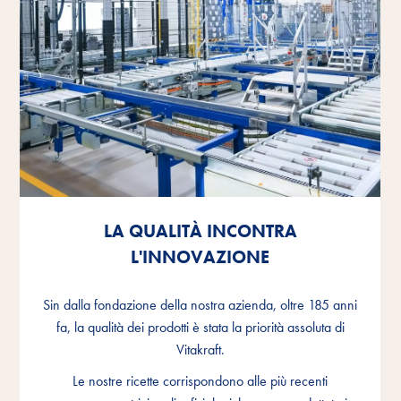
LA QUALITÀ INCONTRA
LA QUALITÀ INCONTRA
LA QUALITÀ INCONTRA
L'INNOVAZIONE
L'INNOVAZIONE
L'INNOVAZIONE
Sin dalla fondazione della nostra azienda, oltre 185 anni
Sin dalla fondazione della nostra azienda, oltre 185 anni
Sin dalla fondazione della nostra azienda, oltre 185 anni
fa, la qualità dei prodotti è stata la priorità assoluta di
fa, la qualità dei prodotti è stata la priorità assoluta di
fa, la qualità dei prodotti è stata la priorità assoluta di
Vitakraft.
Vitakraft.
Vitakraft.
Le nostre ricette corrispondono alle più recenti
Le nostre ricette corrispondono alle più recenti
Le nostre ricette corrispondono alle più recenti