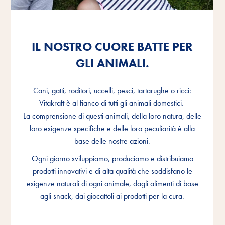
IL NOSTRO CUORE BATTE PER
IL NOSTRO CUORE BATTE PER
IL NOSTRO CUORE BATTE PER
GLI ANIMALI.
GLI ANIMALI.
GLI ANIMALI.
Cani, gatti, roditori, uccelli, pesci, tartarughe o ricci:
Cani, gatti, roditori, uccelli, pesci, tartarughe o ricci:
Cani, gatti, roditori, uccelli, pesci, tartarughe o ricci:
Vitakraft è al fianco di tutti gli animali domestici.
Vitakraft è al fianco di tutti gli animali domestici.
Vitakraft è al fianco di tutti gli animali domestici.
La comprensione di questi animali, della loro natura, delle
La comprensione di questi animali, della loro natura, delle
La comprensione di questi animali, della loro natura, delle
loro esigenze specifiche e delle loro peculiarità è alla
loro esigenze specifiche e delle loro peculiarità è alla
loro esigenze specifiche e delle loro peculiarità è alla
base delle nostre azioni.
base delle nostre azioni.
base delle nostre azioni.
Ogni giorno sviluppiamo, produciamo e distribuiamo
Ogni giorno sviluppiamo, produciamo e distribuiamo
Ogni giorno sviluppiamo, produciamo e distribuiamo
prodotti innovativi e di alta qualità che soddisfano le
prodotti innovativi e di alta qualità che soddisfano le
prodotti innovativi e di alta qualità che soddisfano le
esigenze naturali di ogni animale, dagli alimenti di base
esigenze naturali di ogni animale, dagli alimenti di base
esigenze naturali di ogni animale, dagli alimenti di base
agli snack, dai giocattoli ai prodotti per la cura.
agli snack, dai giocattoli ai prodotti per la cura.
agli snack, dai giocattoli ai prodotti per la cura.