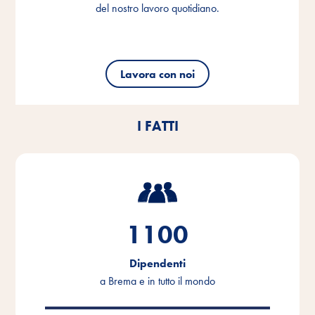
del nostro lavoro quotidiano.
del nostro lavoro quotidiano.
del nostro lavoro quotidiano.
Lavora con noi
Lavora con noi
Lavora con noi
I FATTI
1100
Dipendenti
a Brema e in tutto il mondo