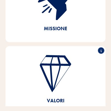
produciamo e distribuiamo prodotti innovativi, di alta
qualità e orientati alle esigenze. Agendo in modo
sostenibile, contribuiamo alla conservazione di
risorse naturali vitali.
MISSIONE
Prestazioni eccellenti, collaborazione, forza
innovativa e comportamento responsabile: questi
sono i pilastri su cui si basano i valori della nostra
azienda.
Questi valori fondamentali sono il fondamento e
l'orientamento dei nostri pensieri e delle nostre azioni
e aiutano a svilupparci e a crescere, sia come
VALORI
individui che come azienda.