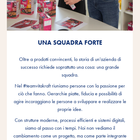
UNA SQUADRA FORTE
UNA SQUADRA FORTE
UNA SQUADRA FORTE
Oltre a prodotti convincenti, la storia di un'azienda di
Oltre a prodotti convincenti, la storia di un'azienda di
Oltre a prodotti convincenti, la storia di un'azienda di
successo richiede soprattutto una cosa: una grande
successo richiede soprattutto una cosa: una grande
successo richiede soprattutto una cosa: una grande
squadra.
squadra.
squadra.
Nel #teamvitakraft riuniamo persone con la passione per
Nel #teamvitakraft riuniamo persone con la passione per
Nel #teamvitakraft riuniamo persone con la passione per
ciò che fanno. Gerarchie piatte, fiducia e possibilità di
ciò che fanno. Gerarchie piatte, fiducia e possibilità di
ciò che fanno. Gerarchie piatte, fiducia e possibilità di
agire incoraggiano le persone a sviluppare e realizzare le
agire incoraggiano le persone a sviluppare e realizzare le
agire incoraggiano le persone a sviluppare e realizzare le
proprie idee.
proprie idee.
proprie idee.
Con strutture moderne, processi efficienti e sistemi digitali,
Con strutture moderne, processi efficienti e sistemi digitali,
Con strutture moderne, processi efficienti e sistemi digitali,
siamo al passo con i tempi. Noi non vediamo il
siamo al passo con i tempi. Noi non vediamo il
siamo al passo con i tempi. Noi non vediamo il
cambiamento come un progetto, ma come parte integrante
cambiamento come un progetto, ma come parte integrante
cambiamento come un progetto, ma come parte integrante