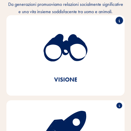
Da generazioni promuoviamo relazioni socialmente significative
e una vita insieme soddisfacente tra uomo e animali.
Comprendiamo il legame intimo tra gli esseri umani e
gli animali e vogliamo rendere questo rapporto
migliore ogni giorno. Nella casa di ogni animale
domestico e in tutto il mondo.
In linea con il messaggio del nostro marchio
Vitakraft. Con amore.
VISIONE
Con passione ed empatia per le esigenze degli
animali domestici e dei loro proprietari, sviluppiamo,