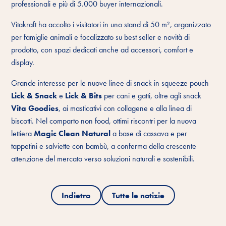
professionali e più di 5.000 buyer internazionali.
Vitakraft ha accolto i visitatori in uno stand di 50 m², organizzato
per famiglie animali e focalizzato su best seller e novità di
prodotto, con spazi dedicati anche ad accessori, comfort e
display.
Grande interesse per le nuove linee di snack in squeeze pouch
Lick & Snack
e
Lick & Bits
per cani e gatti, oltre agli snack
Vita Goodies
, ai masticativi con collagene e alla linea di
biscotti. Nel comparto non food, ottimi riscontri per la nuova
lettiera
Magic Clean Natural
a base di cassava e per
tappetini e salviette con bambù, a conferma della crescente
attenzione del mercato verso soluzioni naturali e sostenibili.
Indietro
Tutte le notizie