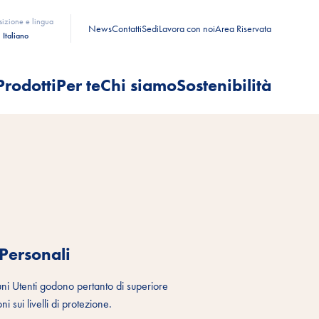
sizione e lingua
News
Contatti
Sedi
Lavora con noi
Area Riservata
Italiano
Prodotti
Per te
Chi siamo
Sostenibilità
 Personali
cuni Utenti godono pertanto di superiore
i sui livelli di protezione.