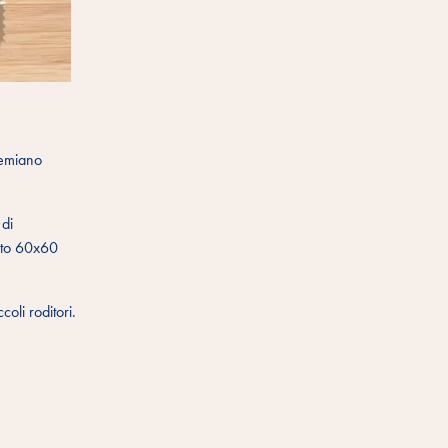
remiano
 di
mato 60x60
coli roditori.