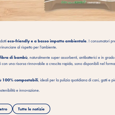
dotti
eco-friendly e a basso impatto ambientale
. I consumatori p
inunciare al rispetto per l’ambiente.
n fibra di bambù
, naturalmente super assorbenti, antibatterici e in grado
i con una risorsa rinnovabile a crescita rapida, sono disponibili nel for
bù 100% compostabili
, ideali per la pulizia quotidiana di cani, gatti e pic
tenibilità e innovazione.
etro
Tutte le notizie