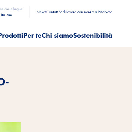
sizione e lingua
News
Contatti
Sedi
Lavora con noi
Area Riservata
Italiano
Prodotti
Per te
Chi siamo
Sostenibilità
O-