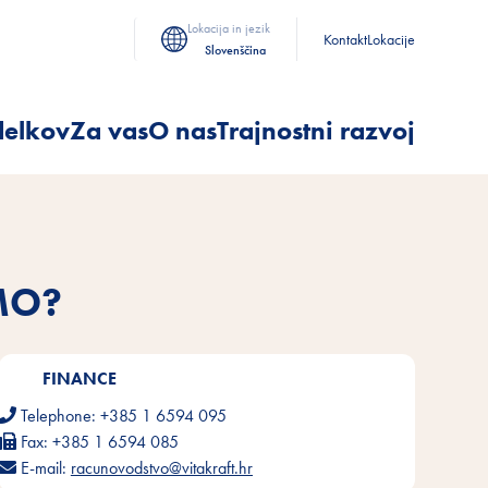
Lokacija in jezik
Kontakt
Lokacije
Slovenščina
delkov
Za vas
O nas
Trajnostni razvoj
MO?
FINANCE
Telephone:
+385 1 6594 095
Fax:
+385 1 6594 085
E-mail:
racunovodstvo@vitakraft.hr