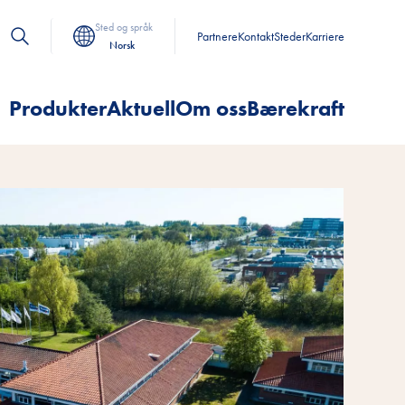
Sted og språk
Partnere
Kontakt
Steder
Karriere
Norsk
Produkter
Aktuell
Om oss
Bærekraft