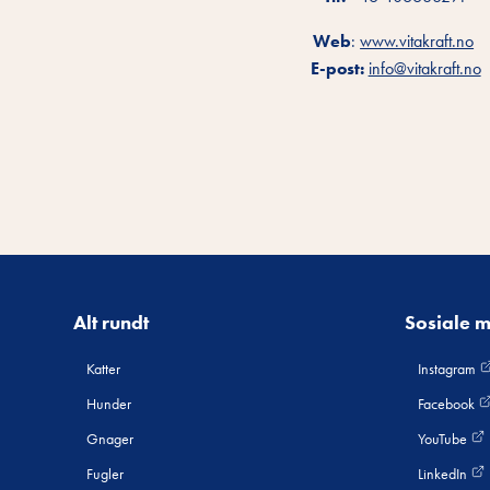
Web
:
www.vitakraft.no
E-post:
info@vitakraft.no
Alt rundt
Sosiale 
Katter
Instagram
Hunder
Facebook
Gnager
YouTube
Fugler
LinkedIn