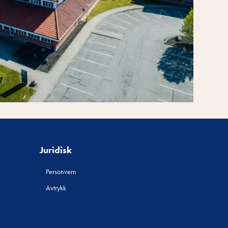
Juridisk
Personvern
Avtrykk