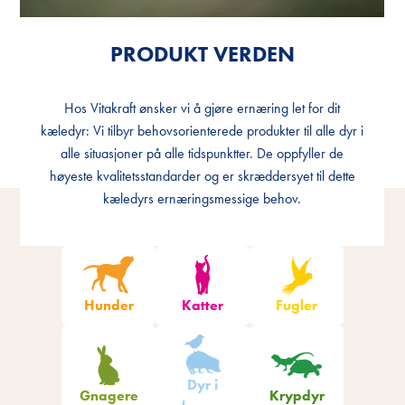
PRODUKT VERDEN
PRODUKT VERDEN
Hos Vitakraft ønsker vi å gjøre ernæring let for dit
Hos Vitakraft ønsker vi å gjøre ernæring let for dit
kæledyr: Vi tilbyr behovsorienterede produkter til alle dyr i
kæledyr: Vi tilbyr behovsorienterede produkter til alle dyr i
alle situasjoner på alle tidspunktter. De oppfyller de
alle situasjoner på alle tidspunktter. De oppfyller de
høyeste kvalitetsstandarder og er skræddersyet til dette
høyeste kvalitetsstandarder og er skræddersyet til dette
kæledyrs ernæringsmessige behov.
kæledyrs ernæringsmessige behov.
Hunder
Katter
Fugler
Dyr i
Gnagere
Krypdyr