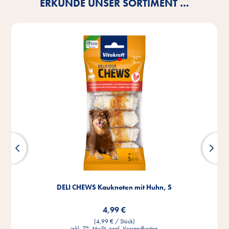
ERKUNDE UNSER SORTIMENT …
DELI CHEWS Kauknoten mit Huhn, S
4,99 €
(4,99 € / Stück)
inkl. 7% MwSt. zzgl.
Versandkosten