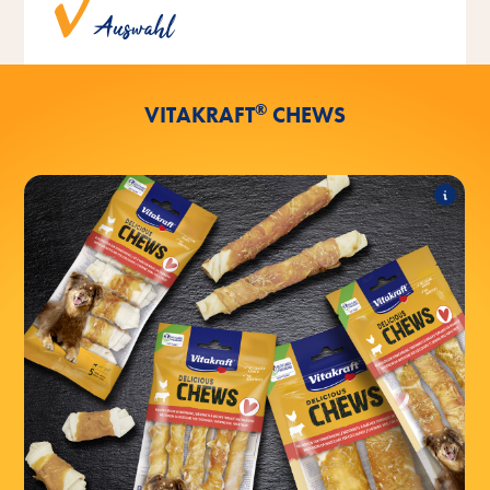
Auswahl
Geschmacksrichtungen.
®
VITAKRAFT
CHEWS
DELICIOUS CHEWS
Folgende Produkte zählen zum Sortiment:
DELICIOUS CHEWS Kauknoten mit Huhn S
DELICIOUS CHEWS Kauknoten mit Huhn M
DELICIOUS CHEWS Kauknoten mit Huhn L
DELICIOUS CHEWS Kaurollen mit Huhn S