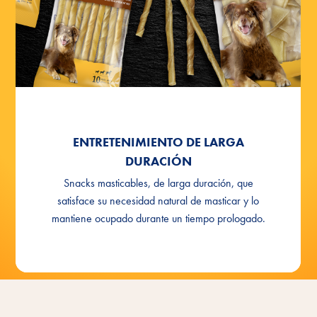
Larga duración CHEWS hueso masticable
22cm
Larga duración CHEWS Palitos masticables
trenzados (10 o 25 unidades)
Larga duración CHEWS Huesos masticables
anudados 10 cm
ENTRETENIMIENTO DE LARGA
DURACIÓN
Snacks masticables, de larga duración, que
satisface su necesidad natural de masticar y lo
mantiene ocupado durante un tiempo prologado.