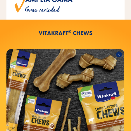
Disponible en una amplia gama de variedades.
Gran variedad
®
VITAKRAFT
CHEWS
ENTRETENIMIENTO DE LARGA
DURACIÓN
La gama incluye los siguientes productos:
Larga duración CHEWS hueso masticable
8cm
Larga duración CHEWS hueso masticable
14cm