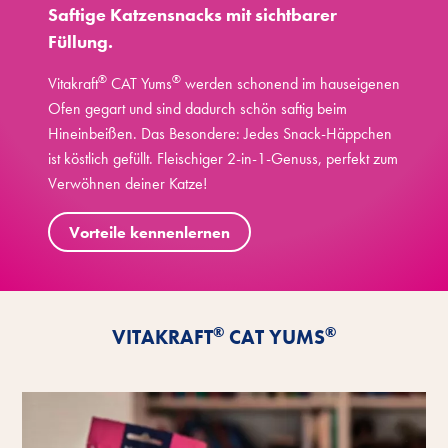
Saftige Katzensnacks mit sichtbarer
Füllung.
®
®
Vitakraft
CAT Yums
werden schonend im hauseigenen
Ofen gegart und sind dadurch schön saftig beim
Hineinbeißen. Das Besondere: Jedes Snack-Häppchen
ist köstlich gefüllt. Fleischiger 2-in-1-Genuss, perfekt zum
Verwöhnen deiner Katze!
Vorteile kennenlernen
®
®
VITAKRAFT
CAT YUMS