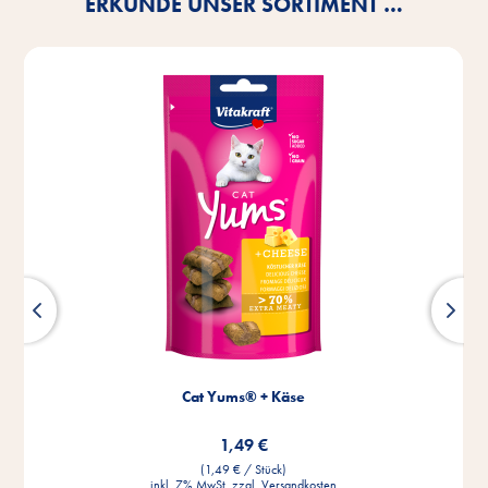
ERKUNDE UNSER SORTIMENT …
Cat Yums® + Käse
1,49 €
(1,49 € / Stück)
inkl. 7% MwSt. zzgl.
Versandkosten