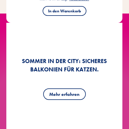
In den Warenkorb
ENTSPANNTE
ENTSPANNTE
SOMMER IN DER CITY: SICHERES
WOHLFÜHLMOMENTE MIT DEINER
WOHLFÜHLMOMENTE MIT DEINER
WIE SCHLAU SIND KATZEN?
WIE SCHLAU SIND KATZEN?
BALKONIEN FÜR KATZEN.
KATZE.
KATZE.
Mehr erfahren
Mehr erfahren
Mehr erfahren
Mehr erfahren
Mehr erfahren