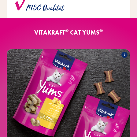
MSC Qualität
Qualität aus nachhaltiger Fischerei eingesetzt.
®
®
VITAKRAFT
CAT YUMS
®
Classic
CAT Yums
Folgende Produkte zählen zum Sortiment:
®
mit Käse
CAT Yums
®
mit Leberwurst
CAT Yums