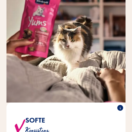
SOFTE
®
®
sind schön saftig beim
CAT Yums
Vitakraft
Konsistenz
Hineinbeißen.