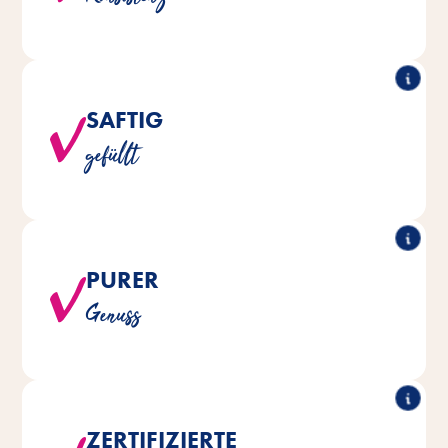
SAFTIG
Jedes Snack-Häppchen ist köstlich gefüllt und
gefüllt
unwiederstehlich lecker.
PURER
®
®
sind natürlich ohne Zusatz
CAT Yums
Alle Vitakraft
Genuss
von Zucker und Soja hergestellt.
ZERTIFIZIERTE
Bei allen Fischsorten wird ausschließlich Fisch in MSC