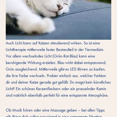
Auch Licht kann auf Katzen stimulierend wirken. So ist eine
Lichttherapie mittlerweile fester Bestandteil in der Tiermedizin.
Vor allem wechselndes Licht (Grün-Rot-Blau) kann eine
beruhigende Wirkung erzielen. Blau wirkt dabei entspannend,
Grün ausgleichend. Mittlerweile gibt es LED-Birnen zu kaufen,
die ihre Farbe wechseln. Probier einfach aus, welcher Farbton
dir und deiner Katze gerade gut gefällt. Du magst kein künstliches
Licht? Ein schönes Kerzenflackern oder ein prasselnder Kamin
sind natürlich ebenfalls perfekt für eine entspannte Atmosphäre.
Ob Musik hören oder eine Massage geben – bei allen Tipps
gilt: Bring dich selbst erst einmal in eine entspannte Situation.