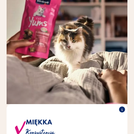
MIĘKKA
®
®
są smaczne i soczyste po
CAT Yums
Vitakraft
Konsystencja
ugryzieniu.