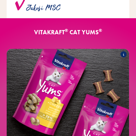
wyłącznie ryby o jakości MSC pochodzące ze
Jakość MSC
zrównoważonych połowów.
®
®
VITAKRAFT
CAT YUMS
®
Classic
CAT Yums
Asortyment obejmuje następujące produkty:
®
z serem
CAT Yums
®
z wątróbką
CAT Yums