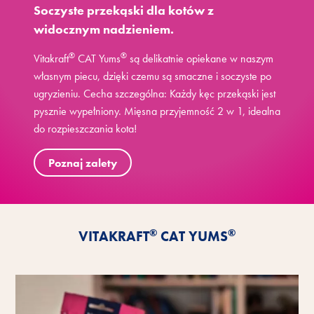
Soczyste przekąski dla kotów z
widocznym nadzieniem.
®
®
Vitakraft
CAT Yums
są delikatnie opiekane w naszym
własnym piecu, dzięki czemu są smaczne i soczyste po
ugryzieniu. Cecha szczególna: Każdy kęc przekąski jest
pysznie wypełniony. Mięsna przyjemność 2 w 1, idealna
do rozpieszczania kota!
Poznaj zalety
®
®
VITAKRAFT
CAT YUMS