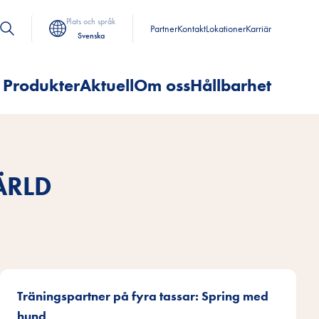
Plats och språk
Partner
Kontakt
Lokationer
Karriär
Svenska
Produkter
Aktuell
Om oss
Hållbarhet
ÄRLD
d
Träningspartner på fyra tassar: Spring med
hund