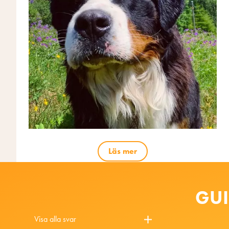
Läs mer
GUI
Visa alla svar