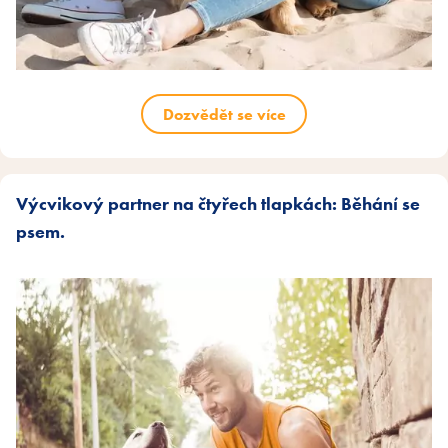
Dozvědět se více
Výcvikový partner na čtyřech tlapkách: Běhání se
psem.