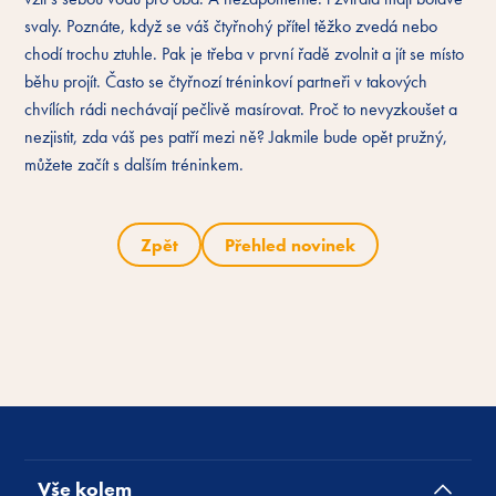
svaly. Poznáte, když se váš čtyřnohý přítel těžko zvedá nebo
chodí trochu ztuhle. Pak je třeba v první řadě zvolnit a jít se místo
běhu projít. Často se čtyřnozí tréninkoví partneři v takových
chvílích rádi nechávají pečlivě masírovat. Proč to nevyzkoušet a
nezjistit, zda váš pes patří mezi ně? Jakmile bude opět pružný,
můžete začít s dalším tréninkem.
Zpět
Přehled novinek
Vše kolem