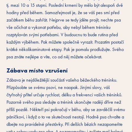
tj. mezi 10 a 15 stupni. Poslední krmení by mělo být alespoň dvě
hodiny před během. Samozřejmostí je, že se váš pes smí před
začátkem běhu zahřát. Nejprve se tedy jděte projít, nechte psa
vše očichat a vykonat potřebu, aby nebyl během tréninku
rozptylován svými potřebami. V budoucnu to bude rutina před
každým výběhem. Pak můžete společně vyrazit. Prozatím postačí
krátké několikaminutové etapy. Pak je pomalu prodlužujte. Svého
psa znáte nejlépe a víte, co od něj můžete očekávat.
Zábava místo vzrušení
Zábava je nejdůležitější součástí vašeho běžeckého tréninku.
Přizpůsobte se svému psovi, ne naopak. Jinými slovy, váš
čtyřnohý přítel určuje rychlost, délku a frekvenci vašich tréninků.
Pozorně svého psa sledujte a trénink ukončujte raději dříve než
příliš pozdě. Někteří psi pokračují v běhu, aby se zavděčili svému
páníčkovi, i když o to ve skutečnosti nestojí. Hodně psa chvalte a
dbejte na pravidelné přestávky. Při delších bězích nezapomeňte
vzít s sebou vodu pro oba. A nezapomeňte: i zvířata mají bolavé