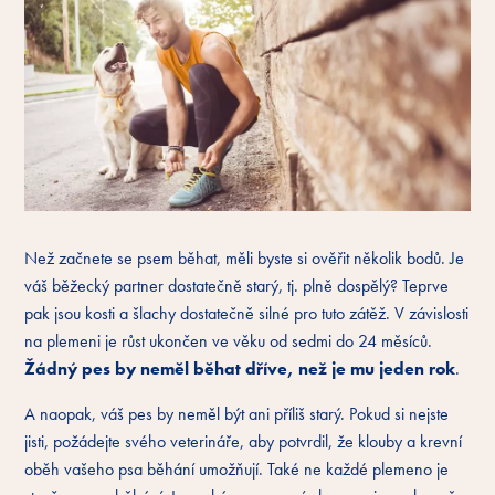
Než začnete se psem běhat, měli byste si ověřit několik bodů. Je
váš běžecký partner dostatečně starý, tj. plně dospělý? Teprve
pak jsou kosti a šlachy dostatečně silné pro tuto zátěž. V závislosti
na plemeni je růst ukončen ve věku od sedmi do 24 měsíců.
Žádný pes by neměl běhat dříve, než je mu jeden rok
.
A naopak, váš pes by neměl být ani příliš starý. Pokud si nejste
jisti, požádejte svého veterináře, aby potvrdil, že klouby a krevní
oběh vašeho psa běhání umožňují. Také ne každé plemeno je