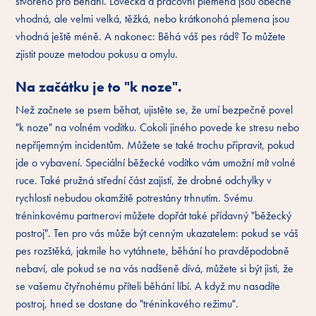
stvořeno pro běhání. Lovecká a pracovní plemena jsou obecně
vhodná, ale velmi velká, těžká, nebo krátkonohá plemena jsou
vhodná ještě méně. A nakonec: Běhá váš pes rád? To můžete
zjistit pouze metodou pokusu a omylu.
Na začátku je to "k noze".
Než začnete se psem běhat, ujistěte se, že umí bezpečně povel
"k noze" na volném vodítku. Cokoli jiného povede ke stresu nebo
nepříjemným incidentům. Můžete se také trochu připravit, pokud
jde o vybavení. Speciální běžecké vodítko vám umožní mít volné
ruce.
Také
pružná střední část zajistí, že drobné odchylky v
rychlosti nebudou okamžitě potrestány trhnutím. Svému
tréninkovému partnerovi můžete dopřát také přídavný "běžecký
postroj". Ten pro vás může být cenným ukazatelem: pokud se váš
pes rozštěká, jakmile ho vytáhnete, běhání ho pravděpodobně
nebaví, ale pokud se na vás nadšeně dívá, můžete si být jisti, že
se vašemu čtyřnohému příteli běhání líbí. A když mu nasadíte
postroj, hned se dostane do "tréninkového režimu".