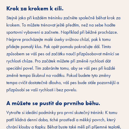
Krok za krokem k cíli.
Stejně jako při každém tréninku začněte společně běhat krok za
krokem. To můžete trénovat ještě předtím, než na sebe hodíte
sportovní vybavení a začnete. Například při běžné procházce.
Nejprve procházejte malé úseky svižnou chůzí, pak k tomu
přidejte pomalý klus. Pak opět pomalu pokračujte dál. Tímto
způsobem se váš pes od začátku naučí přizpůsobovat měnící se
rychlosti chůze. Pro začátek můžete při změně rychlosti dát
speciální povel. Tím zabráníte tomu, aby se váš pes při každé
změně tempa škubnul na vodítku. Pokud budete tyto změny
tempa cvičit dostatečně dlouho, váš pes bude stále pozornější a
přizpůsobí se vaší rychlosti i bez povelu.
A můžete se pustit do prvního běhu.
Vytvořte si ideální podmínky pro první skutečný trénink: K tomu
patří klidná denní doba, tiché prostředí a měkký povrch, který
chrání klouby a tlapky. Běhat byste také měli při příjemné teplotě,