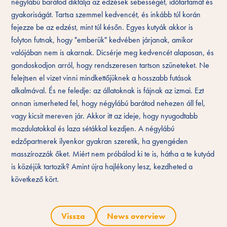
négylábú barátod diktálja az edzések sebességét, időtartamát és
gyakoriságát. Tartsa szemmel kedvencét, és inkább túl korán
fejezze be az edzést, mint túl későn. Egyes kutyák akkor is
folyton futnak, hogy "emberük" kedvében járjanak, amikor
valójában nem is akarnak. Dicsérje meg kedvencét alaposan, és
gondoskodjon arról, hogy rendszeresen tartson szüneteket. Ne
felejtsen el vizet vinni mindkettőjüknek a hosszabb futások
alkalmával. És ne feledje: az állatoknak is fájnak az izmai. Ezt
onnan ismerheted fel, hogy négylábú barátod nehezen áll fel,
vagy kicsit mereven jár. Akkor itt az ideje, hogy nyugodtabb
mozdulatokkal és laza sétákkal kezdjen. A négylábú
edzőpartnerek ilyenkor gyakran szeretik, ha gyengéden
masszírozzák őket. Miért nem próbálod ki te is, hátha a te kutyád
is közéjük tartozik? Amint újra hajlékony lesz, kezdheted a
következő kört.
Vissza
News overview