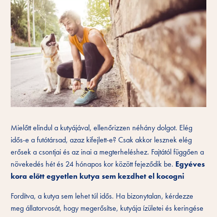
Mielőtt elindul a kutyájával, ellenőrizzen néhány dolgot. Elég
idős-e a futótársad, azaz kifejlett-e? Csak akkor lesznek elég
erősek a csontjai és az inai a megterheléshez. Fajtától függően a
növekedés hét és 24 hónapos kor között fejeződik be.
Egyéves
kora előtt egyetlen kutya sem kezdhet el kocogni
Fordítva, a kutya sem lehet túl idős. Ha bizonytalan, kérdezze
meg állatorvosát, hogy megerősítse, kutyája ízületei és keringése