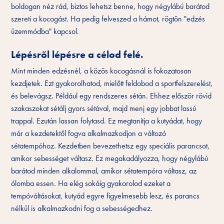
boldogan néz rád, biztos lehetsz benne, hogy négylábú barátod
szereti a kocogást. Ha pedig felveszed a hámot, rögtön "edzés
üzemmódba" kapcsol.
Lépésről lépésre a célod felé.
Mint minden edzésnél, a közös kocogásnál is fokozatosan
kezdjetek. Ezt gyakorolhatod, mielőtt feldobod a sportfelszerelést,
és belevágsz. Például egy rendszeres sétán. Ehhez először rövid
szakaszokat sétálj gyors sétával, majd menj egy jobbat lassú
trappal. Ezután lassan folytasd. Ez megtanítja a kutyádat, hogy
már a kezdetektől fogva alkalmazkodjon a változó
sétatempóhoz. Kezdetben bevezethetsz egy speciális parancsot,
amikor sebességet váltasz. Ez megakadályozza, hogy négylábú
barátod minden alkalommal, amikor sétatempóra váltasz, az
ólomba essen. Ha elég sokáig gyakorolod ezeket a
tempóváltásokat, kutyád egyre figyelmesebb lesz, és parancs
nélkül is alkalmazkodni fog a sebességedhez.