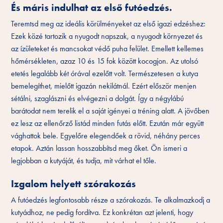
És máris indulhat az első futóedzés.
Teremtsd meg az ideális körülményeket az első igazi edzéshez:
Ezek közé tartozik a nyugodt napszak, a nyugodt környezet és
az ízületeket és mancsokat védő puha felület. Emellett kellemes
hőmérsékleten, azaz 10 és 15 fok között kocogjon. Az utolsó
etetés legalább két órával ezelőtt volt. Természetesen a kutya
bemelegíthet, mielőtt igazán nekilátnál. Ezért először menjen
sétálni, szaglászni és elvégezni a dolgát. Így a négylábú
barátodat nem terelik el a saját igényei a tréning alatt. A jövőben
ez lesz az ellenőrző listád minden futás előtt. Ezután már együtt
vághattok bele. Egyelőre elegendőek a rövid, néhány perces
etapok. Aztán lassan hosszabbítsd meg őket. Ön ismeri a
legjobban a kutyáját, és tudja, mit várhat el tőle.
Izgalom helyett szórakozás
A futóedzés legfontosabb része a szórakozás. Te alkalmazkodj a
kutyádhoz, ne pedig fordítva. Ez konkrétan azt jelenti, hogy