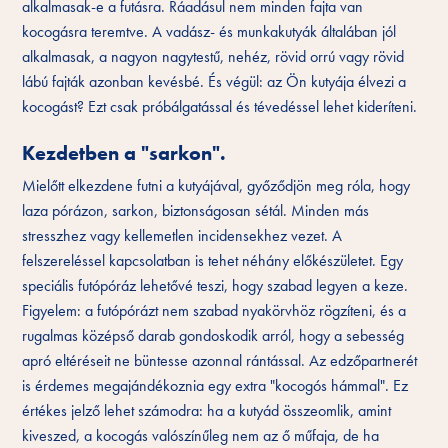
alkalmasak-e a futásra. Ráadásul nem minden fajta van
kocogásra teremtve. A vadász- és munkakutyák általában jól
alkalmasak, a nagyon nagytestű, nehéz, rövid orrú vagy rövid
lábú fajták azonban kevésbé. És végül: az Ön kutyája élvezi a
kocogást? Ezt csak próbálgatással és tévedéssel lehet kideríteni.
Kezdetben a "sarkon".
Mielőtt elkezdene futni a kutyájával, győződjön meg róla, hogy
laza pórázon, sarkon, biztonságosan sétál. Minden más
stresszhez vagy kellemetlen incidensekhez vezet. A
felszereléssel kapcsolatban is tehet néhány előkészületet. Egy
speciális futópóráz lehetővé teszi, hogy szabad legyen a keze.
Figyelem: a futópórázt nem szabad nyakörvhöz rögzíteni,
és
a
rugalmas középső darab gondoskodik arról, hogy a sebesség
apró eltéréseit ne büntesse azonnal rántással. Az edzőpartnerét
is érdemes megajándékoznia egy extra "kocogós hámmal". Ez
értékes jelző lehet számodra: ha a kutyád összeomlik, amint
kiveszed, a kocogás valószínűleg nem az ő műfaja, de ha