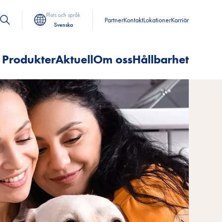
Plats och språk
Partner
Kontakt
Lokationer
Karriär
Svenska
Produkter
Aktuell
Om oss
Hållbarhet