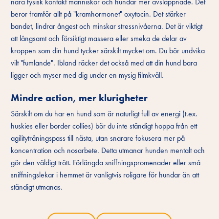
nära fysisk kontakt människor och hundar mer avslappnade. Det
beror framför allt på "kramhormonet" oxytocin. Det stärker
bandet, lindrar ångest och minskar stressnivåerna. Det är viktigt
att långsamt och försiktigt massera eller smeka de delar av
kroppen som din hund tycker särskilt mycket om. Du bör undvika
vilt "fumlande". Ibland räcker det också med att din hund bara
ligger och myser med dig under en mysig filmkväll.
Mindre action, mer klurigheter
Särskilt om du har en hund som är naturligt full av energi (t.ex.
huskies eller border collies) bör du inte ständigt hoppa från ett
agilityträningspass till nästa, utan snarare fokusera mer på
koncentration och nosarbete. Detta utmanar hunden mentalt och
gör den väldigt trött. Förlängda sniffningspromenader eller små
sniffningslekar i hemmet är vanligtvis roligare för hundar än att
ständigt utmanas.