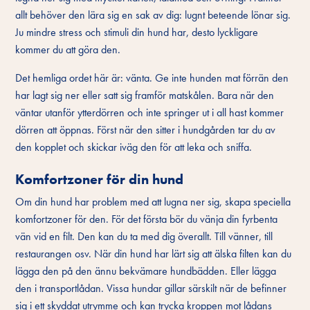
allt behöver den lära sig en sak av dig: lugnt beteende lönar sig.
Ju mindre stress och stimuli din hund har, desto lyckligare
kommer du att göra den.
Det hemliga ordet här är: vänta. Ge inte hunden mat förrän den
har lagt sig ner eller satt sig framför matskålen. Bara när den
väntar utanför ytterdörren och inte springer ut i all hast kommer
dörren att öppnas. Först när den sitter i hundgården tar du av
den kopplet och skickar iväg den för att leka och sniffa.
Komfortzoner för din hund
Om din hund har problem med att lugna ner sig, skapa speciella
komfortzoner för den. För det första bör du vänja din fyrbenta
vän vid en filt. Den kan du ta med dig överallt. Till vänner, till
restaurangen osv. När din hund har lärt sig att älska filten kan du
lägga den på den ännu bekvämare hundbädden. Eller lägga
den i transportlådan. Vissa hundar gillar särskilt när de befinner
sig i ett skyddat utrymme och kan trycka kroppen mot lådans