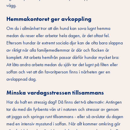
vägg.
Hemmakontoret ger avkoppling
Om du i allmänhet tror att din hund kan sova lugnt hemma
medan du reser eller arbetar hela dagen, är det oftast fel.
Eftersom hundar är extremt sociala djur kan de ofta bara slappna
av riktigt när alla familjemedlemmar är där och flocken är
komplett. Att arbeta hemifrån passar därför hundar mycket bra:
Att låta andra arbeta medan du själv tar det lugnt på filten eller
soffan och vet att din favoritperson finns i närheten ger en
avslappnad dag.
Minska vardagsstressen tillsammans
Har du haft en stressig dag? Då finns det två alternativ: Antingen
tar du med din fyrbenta vän ut i naturen och stressar av genom
att jogga och springa runt tillsammans - eller så avslutar du dagen
med en intensiv mysstund i soffan. När allt kommer omkring gör