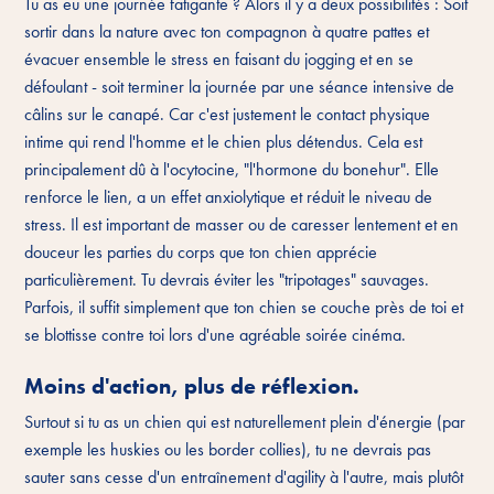
Tu as eu une journée fatigante ? Alors il y a deux possibilités : Soit
sortir dans la nature avec ton compagnon à quatre pattes et
évacuer ensemble le stress en faisant du jogging et en se
défoulant - soit terminer la journée par une séance intensive de
câlins sur le canapé. Car c'est justement le contact physique
intime qui rend l'homme et le chien plus détendus. Cela est
principalement dû à l'ocytocine, "l'hormone du bonehur". Elle
renforce le lien, a un effet anxiolytique et réduit le niveau de
stress. Il est important de masser ou de caresser lentement et en
douceur les parties du corps que ton chien apprécie
particulièrement. Tu devrais éviter les "tripotages" sauvages.
Parfois, il suffit simplement que ton chien se couche près de toi et
se blottisse contre toi lors d'une agréable soirée cinéma.
Moins d'action, plus de réflexion.
Surtout si tu as un chien qui est naturellement plein d'énergie (par
exemple les huskies ou les border collies), tu ne devrais pas
sauter sans cesse d'un entraînement d'agility à l'autre, mais plutôt