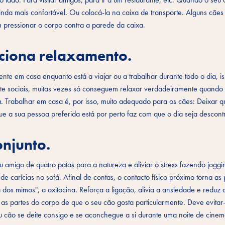
nda mais confortável. Ou colocá-la na caixa de transporte. Alguns cães
 pressionar o corpo contra a parede da caixa.
rciona relaxamento.
te em casa enquanto está a viajar ou a trabalhar durante todo o dia, is
 sociais, muitas vezes só conseguem relaxar verdadeiramente quando 
. Trabalhar em casa é, por isso, muito adequado para os cães: Deixar q
e a sua pessoa preferida está por perto faz com que o dia seja descont
onjunto.
 amigo de quatro patas para a natureza e aliviar o stress fazendo joggi
de carícias no sofá. Afinal de contas, o contacto físico próximo torna as
dos mimos", a oxitocina. Reforça a ligação, alivia a ansiedade e reduz o
e as partes do corpo de que o seu cão gosta particularmente. Deve evitar
eu cão se deite consigo e se aconchegue a si durante uma noite de cine