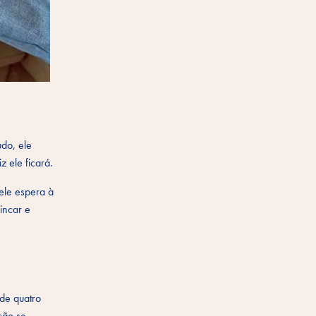
udo, ele
 ele ficará.
 ele espera à
incar e
 de quatro
cão se