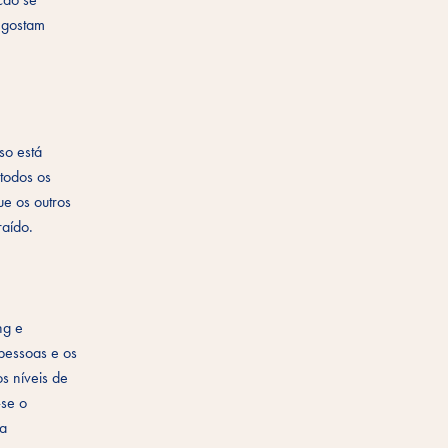
 gostam
so está
todos os
ue os outros
raído.
ng e
 pessoas e os
s níveis de
-se o
ma