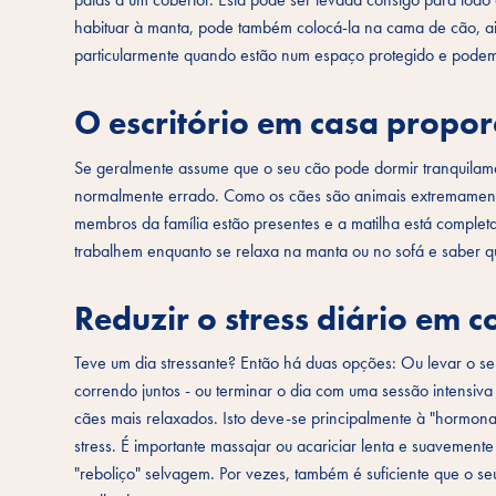
habituar à manta, pode também colocá-la na cama de cão, ai
particularmente quando estão num espaço protegido e podem
O escritório em casa propo
Se geralmente assume que o seu cão pode dormir tranquilamen
normalmente errado. Como os cães são animais extremamente
membros da família estão presentes e a matilha está completa
trabalhem enquanto se relaxa na manta ou no sofá e saber qu
Reduzir o stress diário em c
Teve um dia stressante? Então há duas opções: Ou levar o seu
correndo juntos - ou terminar o dia com uma sessão intensiva 
cães mais relaxados. Isto deve-se principalmente à "hormona 
stress. É importante massajar ou acariciar lenta e suavement
"reboliço" selvagem. Por vezes, também é suficiente que o s