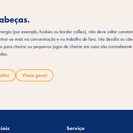
abeças.
nergia (por exemplo, huskies ou border collies), não deve saltar consta
trar-se mais na concentração e no trabalho de faro. Isto desafia os cãe
os para cheirar ou pequenos jogos de cheirar em casa são normalmente
ados.
oltar
Visão geral
iais
Serviço