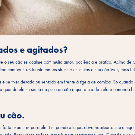
ados e agitados?
ue o seu cão se acalme com muito amor, paciência e prática. Acima de t
o compensa. Quanto menos stress e estímulos o seu cão tiver, mais feliz
le se tiver deitado ou sentado em frente à tigela de comida. Só quando
ó quando ele se senta na pista do cão é que o tira da trela e o manda br
u cão.
forto especiais para ele. Em primeiro lugar, deve habituar o seu amigo
 lado. Para visitar amigos, para ir a um restaurante, etc. Quando o seu 