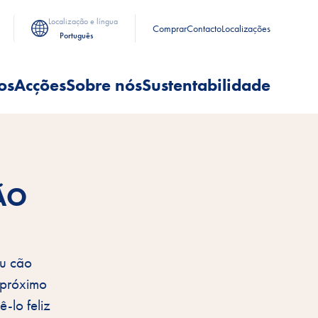
Localização e língua
Comprar
Contacto
Localizações
Português
os
Acções
Sobre nós
Sustentabilidade
CÃO
eu cão
 próximo
-lo feliz