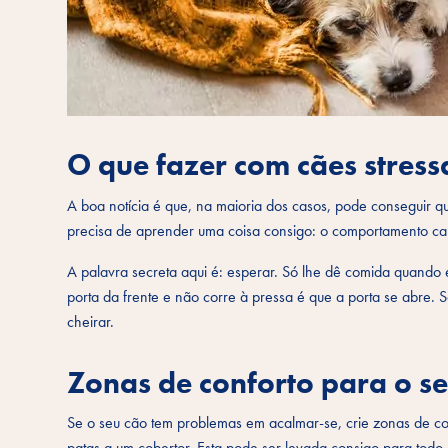
O que fazer com cães stress
A boa notícia é que, na maioria dos casos, pode conseguir q
precisa de aprender uma coisa consigo: o comportamento calm
A palavra secreta aqui é: esperar. Só lhe dê comida quando e
porta da frente e não corre à pressa é que a porta se abre. S
cheirar.
Zonas de conforto para o se
Se o seu cão tem problemas em acalmar-se, crie zonas de con
patas a um cobertor. Esta pode ser levada consigo para todo o