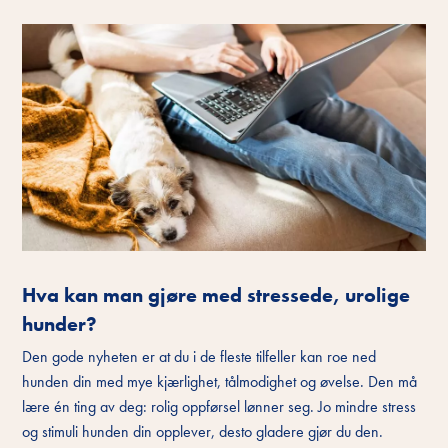
Hva kan man gjøre med stressede, urolige
hunder?
Den gode nyheten er at du i de fleste tilfeller kan roe ned
hunden din med mye kjærlighet, tålmodighet og øvelse. Den må
lære én ting av deg: rolig oppførsel lønner seg. Jo mindre stress
og stimuli hunden din opplever, desto gladere gjør du den.