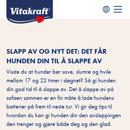
SLAPP AV OG NYT DET: DET FÅR
HUNDEN DIN TIL Å SLAPPE AV
Visste du at hunder bør sove, slumre og hvile
mellom 17 og 22 timer i døgnet? Så gi hunden
din god tid til å slappe av. Det å slappe av på
sofaen sammen er en fin måte å lade hundens
batterier på frem til neste tur. Vi gir deg tips til
hvordan du kan gi hunden din den avslappingen
den trenger og gjøre både deg og den glad.