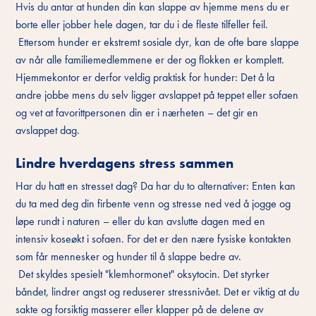
Hvis du antar at hunden din kan slappe av hjemme mens du er
borte eller jobber hele dagen, tar du i de fleste tilfeller feil.
​ Ettersom hunder er ekstremt sosiale dyr, kan de ofte bare slappe
av når alle familiemedlemmene er der og flokken er komplett.
Hjemmekontor er derfor veldig praktisk for hunder: Det å la
andre jobbe mens du selv ligger avslappet på teppet eller sofaen
og vet at favorittpersonen din er i nærheten – det gir en
avslappet dag.
Lindre hverdagens stress sammen
Har du hatt en stresset dag? Da har du to alternativer: Enten kan
du ta med deg din firbente venn og stresse ned ved å jogge og
løpe rundt i naturen – eller du kan avslutte dagen med en
intensiv koseøkt i sofaen. For det er den nære fysiske kontakten
som får mennesker og hunder til å slappe bedre av.
​ Det skyldes spesielt "klemhormonet" oksytocin. Det styrker
båndet, lindrer angst og reduserer stressnivået. Det er viktig at du
sakte og forsiktig masserer eller klapper på de delene av