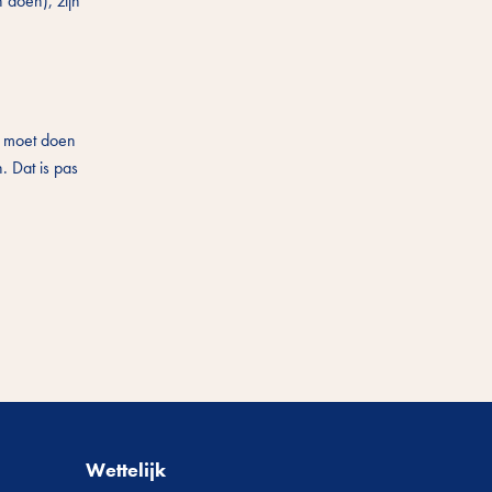
 doen), zijn
st moet doen
. Dat is pas
Wettelijk