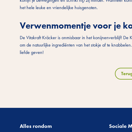
konijn je bewegingen en schrikt hij/zij minder. Wanneer koni
het hele leuke en vriendelijke huisgenoten.
Verwenmomentje voor je ko
De Vitakraft Kräcker is onmisbaar in het konijnenverblijf! De
om de natuurlijke ingrediënten van het stokje af te knabbele
liefde geven!
Teru
Alles rondom
Sociale 