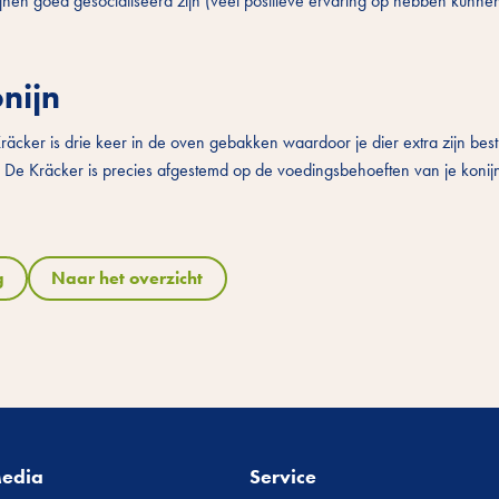
jnen goed gesocialiseerd zijn (veel positieve ervaring op hebben kunnen
nijn
 Kräcker is drie keer in de oven gebakken waardoor je dier extra zijn be
n. De Kräcker is precies afgestemd op de voedingsbehoeften van je konijn
g
Naar het overzicht
Media
Service