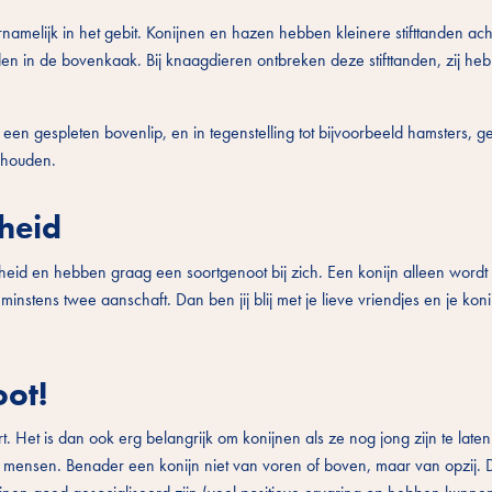
rnamelijk in het gebit. Konijnen en hazen hebben kleinere stifttanden ac
nden in de bovenkaak. Bij knaagdieren ontbreken deze stifttanden, zij he
en gespleten bovenlip, en in tegenstelling tot bijvoorbeeld hamsters, g
 houden.
gheid
gheid en hebben graag een soortgenoot bij zich. Een konijn alleen word
r minstens twee aanschaft. Dan ben jij blij met je lieve vriendjes en je ko
oot!
t. Het is dan ook erg belangrijk om konijnen als ze nog jong zijn te lat
an mensen. Benader een konijn niet van voren of boven, maar van opzij. D