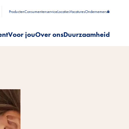
Producten
Consumentenservice
Locaties
Vacatures
Ondernemers
ent
Voor jou
Over ons
Duurzaamheid