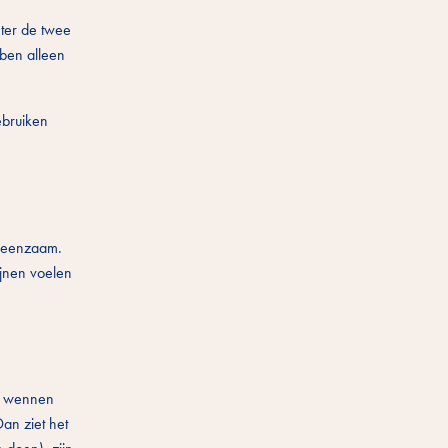
hter de twee
bben alleen
ebruiken
t eenzaam.
nijnen voelen
en wennen
an ziet het