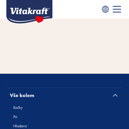
Vše kolem
Kočky
Psi
Hlodavci