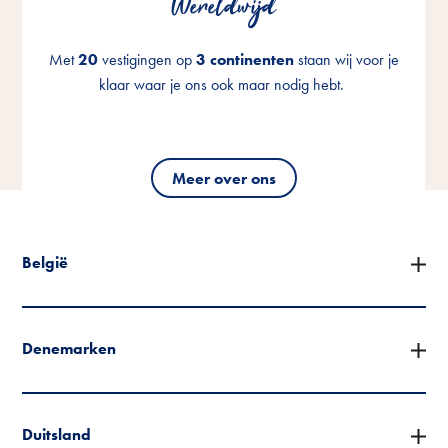
Wereldwijd
Wereldwijd
Wereldwijd
Met
Met
Met
20
20
20
vestigingen op
vestigingen op
vestigingen op
3 continenten
3 continenten
3 continenten
staan wij voor je
staan wij voor je
staan wij voor je
klaar waar je ons ook maar nodig hebt.
klaar waar je ons ook maar nodig hebt.
klaar waar je ons ook maar nodig hebt.
Meer over ons
Meer over ons
Meer over ons
België
Denemarken
Duitsland