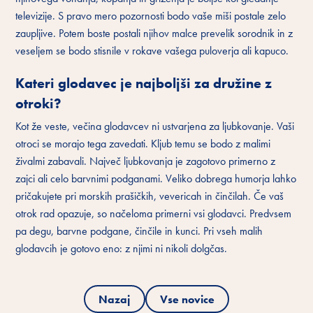
televizije. S pravo mero pozornosti bodo vaše miši postale zelo
zaupljive. Potem boste postali njihov malce prevelik sorodnik in z
veseljem se bodo stisnile v rokave vašega puloverja ali kapuco.
Kateri glodavec je najboljši za družine z
otroki?
Kot že veste, večina glodavcev ni ustvarjena za ljubkovanje. Vaši
otroci se morajo tega zavedati. Kljub temu se bodo z malimi
živalmi zabavali. Največ ljubkovanja je zagotovo primerno z
zajci ali celo barvnimi podganami. Veliko dobrega humorja lahko
pričakujete pri morskih prašičkih, vevericah in činčilah. Če vaš
otrok rad opazuje, so načeloma primerni vsi glodavci. Predvsem
pa degu, barvne podgane, činčile in kunci. Pri vseh malih
glodavcih je gotovo eno: z njimi ni nikoli dolgčas.
Nazaj
Vse novice