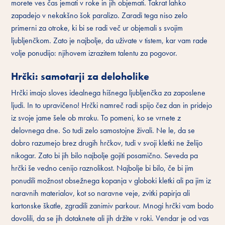
morete ves čas jemati v roke in jih objemati. Takrat lahko
zapadejo v nekakšno šok paralizo. Zaradi tega niso zelo
primerni za otroke, ki bi se radi več ur objemali s svojim
ljubljenčkom. Zato je najbolje, da uživate v tistem, kar vam rade
volje ponudijo: njihovem izrazitem talentu za pogovor.
Hrčki: samotarji za deloholike
Hrčki imajo sloves idealnega hišnega ljubljenčka za zaposlene
ljudi. In to upravičeno! Hrčki namreč radi spijo čez dan in pridejo
iz svoje jame šele ob mraku. To pomeni, ko se vrnete z
delovnega dne. So tudi zelo samostojne živali. Ne le, da se
dobro razumejo brez drugih hrčkov, tudi v svoji kletki ne želijo
nikogar. Zato bi jih bilo najbolje gojiti posamično. Seveda pa
hrčki še vedno cenijo raznolikost. Najbolje bi bilo, če bi jim
ponudili možnost obsežnega kopanja v globoki kletki ali pa jim iz
naravnih materialov, kot so naravne veje, zvitki papirja ali
kartonske škatle, zgradili zanimiv parkour. Mnogi hrčki vam bodo
dovolili, da se jih dotaknete ali jih držite v roki. Vendar je od vas