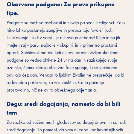
Obarvane podgane: Za prave prikupne
tipe.
Podgane so majhne osebnosti in slovijo po svoji inteligenci. Zelo
hitro lahko postanejo zaupljive in prepoznajo "svoje" ljudi.
Ljubkovanje - tudi z vami - je njihova posebnost! Kljub temu jih
imejte vsaj v paru, najbolje v skupini, in v primerno prostorni
ogradi. Spoštovati morate tudi njihov naravni življenjski ritem:
podgane so vedno aktivne 24 ur na dan in raziskujejo svoje
ozemlje, čemur sledijo obsežne faze spanja, ki se večinoma
odvijajo čez dan. Vendar to ljubkim živalim ne preprečuje, da bi
radovedno prišle ven, ko vas zaslišijo. Če to počnejo
prostovoljno, nič ne ovira obsežnega objemanja.
Degu: sredi dogajanja, namesto da bi bili
tam
Za razliko od večine malih glodavcev so deguji dnevni in so radi
sredi dogajanja. To pomeni, da vam ni treba upoštevati njihovih