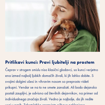
Pritlikavi kunci: Pravi ljubitelji na prostem
Čeprav v strogem smislu niso klasični glodavci, so kunci verjetno
ena izmed najbolj ljubkih domačih živali, ki jih lahko dobite. S
svojimi dolgimi ušesi in vihravim nosom so preprosto videti
prikupni. Vendar se na to ne smete zanašati. Ali bodo dejansko
postali zaupljivi, je odvisno od številnih dejavnikov, na primer od
individualnega značaja živali. Vedno je najbolje, da jih redite
vsaj v parih. Takrat lahko opazujete njihovo naklonjeno