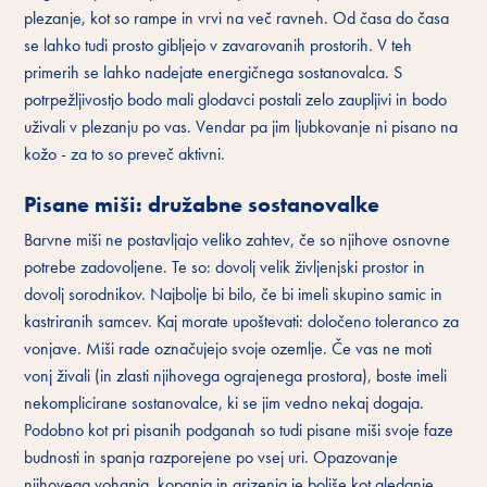
plezanje, kot so rampe in vrvi na več ravneh. Od časa do časa
se lahko tudi prosto gibljejo v zavarovanih prostorih. V teh
primerih se lahko nadejate energičnega sostanovalca. S
potrpežljivostjo bodo mali glodavci postali zelo zaupljivi in bodo
uživali v plezanju po vas. Vendar pa jim ljubkovanje ni pisano na
kožo - za to so preveč aktivni.
Pisane miši: družabne sostanovalke
Barvne miši ne postavljajo veliko zahtev, če so njihove osnovne
potrebe zadovoljene. Te so: dovolj velik življenjski prostor in
dovolj sorodnikov. Najbolje bi bilo, če bi imeli skupino samic in
kastriranih samcev. Kaj morate upoštevati: določeno toleranco za
vonjave. Miši rade označujejo svoje ozemlje. Če vas ne moti
vonj živali (in zlasti njihovega ograjenega prostora), boste imeli
nekomplicirane sostanovalce, ki se jim vedno nekaj dogaja.
Podobno kot pri pisanih podganah so tudi pisane miši svoje faze
budnosti in spanja razporejene po vsej uri. Opazovanje
njihovega vohanja, kopanja in grizenja je boljše kot gledanje