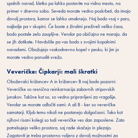
spalnih navad, kletko pa lahko postavite na vidno mesto, na
primer v dnevno sobo. Seveda morate vedno poskrbeti, da imajo
dovolj prostora, kamor se lahko umaknejo. Naj bodo vsaj v paru,
najbolje pa v skupini. Če boste z živalmi preživeli veliko časa,
bodo postale zelo zaupljive. Vendar pa običajno ne marajo, da
se jih dotikate. Navdušile pa vas bodo s svojimi kopalnimi
navadami. Obožujejo vsakodnevno kopel v pesku, ki jim jo
morate vedno ponuditi svežo.
Veveričke: Čipkarji: mali škratki
Oboževalci križancev A in križancev B naj bodo pozorni:
Veveričke so resnična reinkarnacija zabavnih stripovskih
junakov. Takšne kot so, so vedno pripravljeni za vragolije.
Vendar se morate odločiti sami: A ali B - ker so veveričke
samotarji. Kljub temu nikoli ne postanejo dolgočasni. Tako kot
njihovi risani kolegi so tudi veveričke ves dan zaposlene. Zato
potrebujejo veliko prostora, saj rade skačejo in plezajo.
Zagotoviti je treba prostorno voljero z dovolj možnostmi za