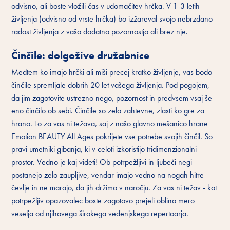
odvisno, ali boste vložili čas v udomačitev hrčka. V 1-3 letih
življenja (odvisno od vrste hrčka) bo izžareval svojo nebrzdano
radost življenja z vašo dodatno pozornostjo ali brez nje.
Činčile: dolgožive družabnice
Medtem ko imajo hrčki ali miši precej kratko življenje, vas bodo
činčile spremljale dobrih 20 let vašega življenja. Pod pogojem,
da jim zagotovite ustrezno nego, pozornost in predvsem vsaj še
eno činčilo ob sebi. Činčile so zelo zahtevne, zlasti ko gre za
hrano. To za vas ni težava, saj z našo glavno mešanico hrane
Emotion BEAUTY All Ages
pokrijete vse potrebe svojih činčil. So
pravi umetniki gibanja, ki v celoti izkoristijo tridimenzionalni
prostor. Vedno je kaj videti! Ob potrpežljivi in ljubeči negi
postanejo zelo zaupljive, vendar imajo vedno na nogah hitre
čevlje in ne marajo, da jih držimo v naročju. Za vas ni težav - kot
potrpežljiv opazovalec boste zagotovo prejeli oblino mero
veselja od njihovega širokega vedenjskega repertoarja.