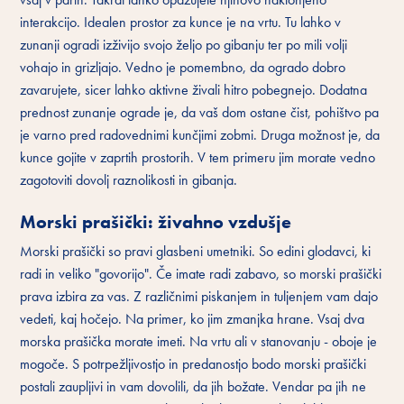
interakcijo. Idealen prostor za kunce je na vrtu. Tu lahko v
zunanji ogradi izživijo svojo željo po gibanju ter po mili volji
vohajo in grizljajo. Vedno je pomembno, da ogrado dobro
zavarujete, sicer lahko aktivne živali hitro pobegnejo. Dodatna
prednost zunanje ograde je, da vaš dom ostane čist, pohištvo pa
je varno pred radovednimi kunčjimi zobmi. Druga možnost je, da
kunce gojite v zaprtih prostorih. V tem primeru jim morate vedno
zagotoviti dovolj raznolikosti in gibanja.
Morski prašički: živahno vzdušje
Morski prašički so pravi glasbeni umetniki. So edini glodavci, ki
radi in veliko "govorijo". Če imate radi zabavo, so morski prašički
prava izbira za vas. Z različnimi piskanjem in tuljenjem vam dajo
vedeti, kaj hočejo. Na primer, ko jim zmanjka hrane. Vsaj dva
morska prašička morate imeti. Na vrtu ali v stanovanju - oboje je
mogoče. S potrpežljivostjo in predanostjo bodo morski prašički
postali zaupljivi in vam dovolili, da jih božate. Vendar pa jih ne