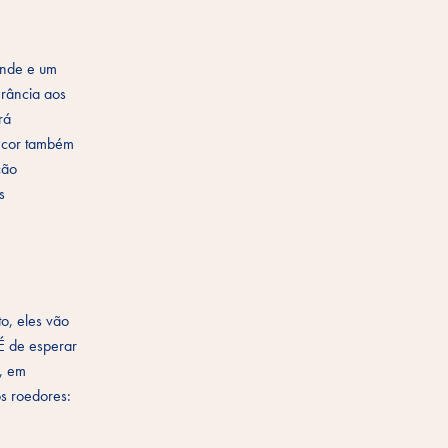
ande e um
erância aos
rá
e cor também
ção
s
to, eles vão
É de esperar
o, em
os roedores: