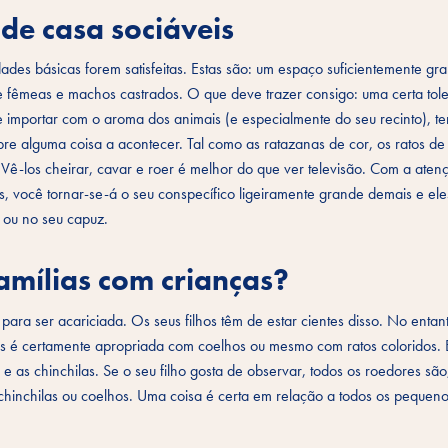
de casa sociáveis
ades básicas forem satisfeitas. Estas são: um espaço suficientemente gr
de fêmeas e machos castrados. O que deve trazer consigo: uma certa tol
se importar com o aroma dos animais (e especialmente do seu recinto), te
e alguma coisa a acontecer. Tal como as ratazanas de cor, os ratos d
. Vê-los cheirar, cavar e roer é melhor do que ver televisão. Com a aten
s, você tornar-se-á o seu conspecífico ligeiramente grande demais e ele
ou no seu capuz.
amílias com crianças?
ara ser acariciada. Os seus filhos têm de estar cientes disso. No entan
os é certamente apropriada com coelhos ou mesmo com ratos coloridos. 
e as chinchilas. Se o seu filho gosta de observar, todos os roedores sã
 chinchilas ou coelhos. Uma coisa é certa em relação a todos os pequen