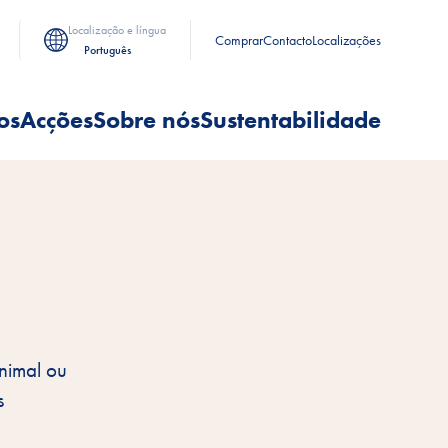
Localização e língua
Comprar
Contacto
Localizações
Português
os
Acções
Sobre nós
Sustentabilidade
animal ou
s