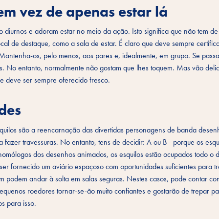
em vez de apenas estar lá
 diurnos e adoram estar no meio da ação. Isto significa que não tem de
cal de destaque, como a sala de estar. É claro que deve sempre certific
r. Mantenha-os, pelo menos, aos pares e, idealmente, em grupo. Se passa
tes. No entanto, normalmente não gostam que lhes toquem. Mas vão delic
e deve ser sempre oferecido fresco.
des
esquilos são a reencarnação das divertidas personagens de banda dese
a fazer travessuras. No entanto, tens de decidir: A ou B - porque os esqu
 homólogos dos desenhos animados, os esquilos estão ocupados todo o di
 ser fornecido um aviário espaçoso com oportunidades suficientes para t
m podem andar à solta em salas seguras. Nestes casos, pode contar c
quenos roedores tornar-se-ão muito confiantes e gostarão de trepar p
s para isso.