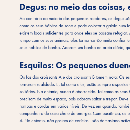
Degus: no meio das coisas, 
Ao contrário da maioria dos pequenos roedores, os degus são
conta os seus hábitos de sono e pode colocar a gaiola num lo
existem locais suficientes para onde eles se possam refugia
tempo com os seus animais, eles tornar-se-ão muito confian
seus hábitos de banho. Adoram um banho de areia diário, qu
Esquilos: Os pequenos duen
Os fãs dos croissants A e dos croissants B tomem nota: Os 
tornaram realidade. E, tal como eles, estão sempre dispostos 
solitários. No entanto, nunca é aborrecido. Tal como os seus
precisam de muito espaço, pois adoram saltar e trepar. Deve
rampas e cordas em vários níveis. De vez em quando, també
companheiro de casa cheio de energia. Com paciência, os pe
si. No entanto, não gostam de carícias - são demasiado activo