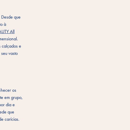
. Desde que
to à
AUTY All
mensional.
s calçados e
 seu vasto
nhecer os
te em grupo,
or dia e
pede que
e carícias.