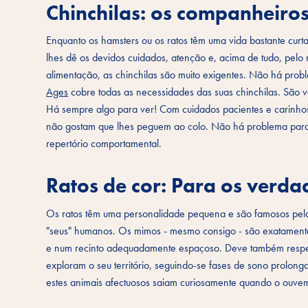
Chinchilas: os companheiro
Enquanto os hamsters ou os ratos têm uma vida bastante cur
lhes dê os devidos cuidados, atenção e, acima de tudo, pelo 
alimentação, as chinchilas são muito exigentes. Não há probl
Ages
cobre todas as necessidades das suas chinchilas. São v
Há sempre algo para ver! Com cuidados pacientes e carinhos
não gostam que lhes peguem ao colo. Não há problema para si
repertório comportamental.
Ratos de cor: Para os verda
Os ratos têm uma personalidade pequena e são famosos pela 
"seus" humanos. Os mimos - mesmo consigo - são exatamente
e num recinto adequadamente espaçoso. Deve também respeitar
exploram o seu território, seguindo-se fases de sono prolon
estes animais afectuosos saiam curiosamente quando o ouve