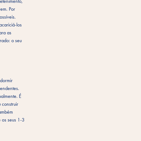
retenimento,
rem. Por
ssíveis.
cariciá-los
ara as
rado: o seu
 dormir
pendentes.
ualmente. É
 construir
 também
e os seus 1-3