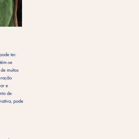
pode ter.
btém-se
 de muitos
eração
rar e
nto de
rnativa, pode