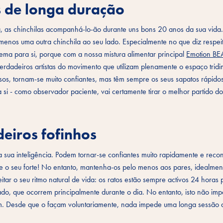
s de longa duração
ta, as chinchilas acompanhá-lo-ão durante uns bons 20 anos da sua vida
menos uma outra chinchila ao seu lado. Especialmente no que diz respei
ema para si, porque com a nossa mistura alimentar principal
Emotion BE
erdadeiros artistas do movimento que utilizam plenamente o espaço tridi
os, tornam-se muito confiantes, mas têm sempre os seus sapatos rápido
 - como observador paciente, vai certamente tirar o melhor partido do
deiros fofinhos
sua inteligência. Podem tornar-se confiantes muito rapidamente e reco
 o seu forte! No entanto, mantenha-os pelo menos aos pares, idealmen
 o seu ritmo natural de vida: os ratos estão sempre activos 24 horas p
gado, que ocorrem principalmente durante o dia. No entanto, isto não im
m. Desde que o façam voluntariamente, nada impede uma longa sessão d