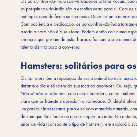
Os porquinhos-da-índia são verdadeiros artistas vocais. São o
os porquinhos-da-índia são a escolha certa para si. Com os 
exemplo, quando ficam sem comida. Deve ter pelo menos dois
Com paciência e dedicação, os porquinhos-da-índia tornam-se
a toda a hora não é o seu forte. Podem então cair numa espé
crianças que gostam de estar horas a fio com o seu animal d
talento distinto para a conversa.
Hamsters: solitários para o
Os hamsters têm a reputação de ser o animal de estimação i
durante o dia e só saem da sua toca ao anoitecer. Ou seja, 
Não só não se dão bem com outros hamsters, como também não
claro que os hamsters apreciam a variedade. O ideal é ofere
um parkour interessante para eles com materiais naturais, c
deixam que lhes toque ou que os segure na mão. No entanto,
anos de vida (consoante o tipo de hamster), ele exalará a su