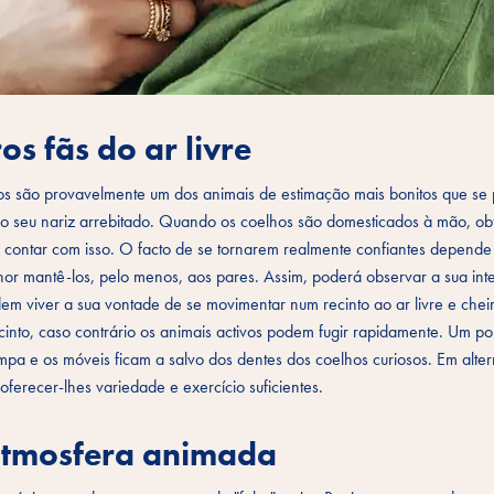
s fãs do ar livre
os são provavelmente um dos animais de estimação mais bonitos que se 
 o seu nariz arrebitado. Quando os coelhos são domesticados à mão, o
 contar com isso. O facto de se tornarem realmente confiantes depende
lhor mantê-los, pelo menos, aos pares. Assim, poderá observar a sua int
dem viver a sua vontade de se movimentar num recinto ao ar livre e chei
into, caso contrário os animais activos podem fugir rapidamente. Um po
impa e os móveis ficam a salvo dos dentes dos coelhos curiosos. Em alte
ferecer-lhes variedade e exercício suficientes.
atmosfera animada