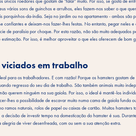
s únicos roedores que gostam de "falar" muito. Por isso, se gosta de ent
seus vários sons de guinchos e arrulhos, eles fazem-nos saber o que que
 porquinhos-da-índia. Seja no jardim ou no apartamento - ambos são po
 confiantes e deixam-nos fazer-lhes festas. No entanto, pegar neles e a
cie de paralisia por choque. Por esta razão, não são muito adequados p
e estimação. Por isso, é melhor aproveitar o que eles oferecem de bom g
s viciados em trabalho
deal para os trabalhadores. E com razão! Porque os hamsters gostam de
quando regressa do seu dia de trabalho. São também animais muito inde
 querem ninguém na sua gaiola. Por isso, o ideal é mantê-los individ
cer-lhes a possibilidade de escavar muito numa cama de gaiola funda ou
omo ramos naturais, rolos de papel ou caixas de cartão. Muitos hamsters
 a decisão de investir tempo na domesticação do hamster é sua. Durant
a alegria de viver desenfreada, com ou sem a sua atenção extra.