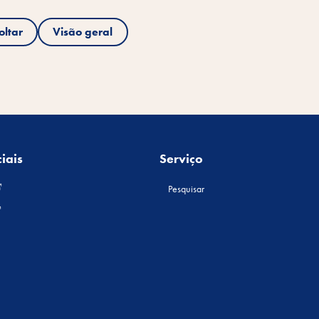
oltar
Visão geral
iais
Serviço
Pesquisar