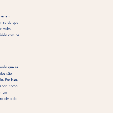
 ter em
ar-se de que
r muito
iá-lo com os
nhada que se
ilos são
a. Por isso,
repar, como
om um
ara cima de