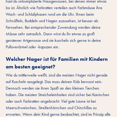
hast du unkomplizierte Hausgenossen, bei denen immer etwas
los ist. Ähnlich wie Farbratten verteilen auch Farbmäuse ihre
Wach- und Schlafphasen rund um die Uhr. Ihnen beim
Schnüffeln, Buddeln und Nagen zuzusehen, ist besser als
Fernsehen. Bei entsprechender Zuwendung werden deine
Mäuse sehr zutraulich. Dann wirst du ihr etwas zu groß
geratener Artgenosse und sie kuscheln sich gerne in deine
Pulloverärmel oder -kapuzen ein.
Welcher Nager ist für Familien mit Kindern
am besten geeignet?
Wie du mittlerweile weißt, sind die meisten Nager nicht gerade
auf Kuscheln ausgelegt. Das muss deinen Kids bewusst sein.
Dennoch werden sie ihren Spaß an den kleinen Tierchen
haben. Die meisten Streicheleinheiten sind sicher bei Kaninchen
oder auch Farbratten angebracht. Viel gute Laune ist bei
Meerschweinchen, Streifenhörnchen und Chinchillas zu
erwarten. Wenn dein Kind gerne beobachtet, sind im Prinzip alle