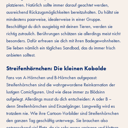
platzieren. Natürlich sollte immer darauf geachtet werden,
ausreichend Rückzugsmöglichkeiten bereitzuhalten. Du hältst sie
mindestens paarweise, idealerweise in einer Gruppe.
Beschäftigst du dich ausgiebig mit deinen Tieren, werden sie
richtig zutraulich. Berührungen schätzen sie allerdings meist nicht
besonders. Dafür erfreuen sie dich mit ihren Badegewohnheiten.
Sie lieben nämlich ein tägliches Sandbad, das du immer frisch
anbieten solltest.
Streifenhörnchen: Die kleinen Kobolde
Fans von A-Hörnchen und B-Hörnchen aufgepasst:
Streifenhörnchen sind die wahrgewordene Reinkarnation der
lustigen Comicfiguren. Und wie diese immer zu Blödsinn
aufgelegt. Allerdings musst du dich entscheiden: A oder B –
denn Streifenhörnchen sind Einzelgänger. Langweilig wird es
trotzdem nie. Wie ihre Cartoon-Vorbilder sind Streifenhörnchen
den ganzen Tag geschäftig unterwegs. Sie brauchen also
entsprechend viel Platz, da sie sehr gerne springen und klettern.