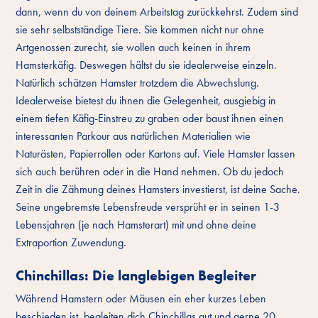
dann, wenn du von deinem Arbeitstag zurückkehrst. Zudem sind
sie sehr selbstständige Tiere. Sie kommen nicht nur ohne
Artgenossen zurecht, sie wollen auch keinen in ihrem
Hamsterkäfig. Deswegen hältst du sie idealerweise einzeln.
Natürlich schätzen Hamster trotzdem die Abwechslung.
Idealerweise bietest du ihnen die Gelegenheit, ausgiebig in
einem tiefen Käfig-Einstreu zu graben oder baust ihnen einen
interessanten Parkour aus natürlichen Materialien wie
Naturästen, Papierrollen oder Kartons auf. Viele Hamster lassen
sich auch berühren oder in die Hand nehmen. Ob du jedoch
Zeit in die Zähmung deines Hamsters investierst, ist deine Sache.
Seine ungebremste Lebensfreude versprüht er in seinen 1-3
Lebensjahren (je nach Hamsterart) mit und ohne deine
Extraportion Zuwendung.
Chinchillas: Die langlebigen Begleiter
Während Hamstern oder Mäusen ein eher kurzes Leben
beschieden ist, begleiten dich Chinchillas gut und gerne 20