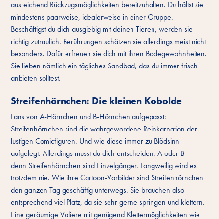
ausreichend Rückzugsmöglichkeiten bereitzuhalten. Du hältst sie
mindestens paarweise, idealerweise in einer Gruppe.
Beschäftigst du dich ausgiebig mit deinen Tieren, werden sie
richtig zutraulich. Berührungen schätzen sie allerdings meist nicht
besonders. Dafür erfreuen sie dich mit ihren Badegewohnheiten.
Sie lieben nämlich ein tägliches Sandbad, das du immer frisch
anbieten solltest.
Streifenhörnchen: Die kleinen Kobolde
Fans von A-Hörnchen und B-Hörnchen aufgepasst:
Streifenhörnchen sind die wahrgewordene Reinkarnation der
lustigen Comicfiguren. Und wie diese immer zu Blödsinn
aufgelegt. Allerdings musst du dich entscheiden: A oder B –
denn Streifenhörnchen sind Einzelgänger. Langweilig wird es
trotzdem nie. Wie ihre Cartoon-Vorbilder sind Streifenhörnchen
den ganzen Tag geschäftig unterwegs. Sie brauchen also
entsprechend viel Platz, da sie sehr gerne springen und klettern.
Eine geräumige Voliere mit genügend Klettermöglichkeiten wie