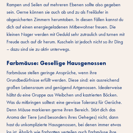
Rampen und Seilen auf mehreren Ebenen sollte also gegeben
sein. Gerne können sie auch ab und zu als Freiläufer in
abgesicherten Zimmern herumtoben. In diesen Fällen kannst du
dich auf einen energiegeladenen Mitbewohner freuen. Die
kleinen Nager werden mit Geduld sehr zutraulich und turnen mit
Freude auch auf dir herum. Kuscheln ist jedoch nicht so ihr Ding
– dazu sind sie zu aktiv unterwegs.
Farbmäuse: Gesellige Hausgenossen
Farbmäuse stellen geringe Ansprüche, wenn ihre
Grundbedürfnisse erfüllt werden. Diese sind: ein ausreichend
großen Lebensraum und genügend Artgenossen. Idealerweise
hältst du eine Gruppe aus Weibchen und kastrierten Böcken.
Was du mitbringen solltest: eine gewisse Toleranz für Gerüche.
Denn Mäuse markieren gerne ihren Bereich. Stört dich das
Aroma der Tiere (und besonders ihres Geheges) nicht, dann
hast du unkomplizierte Hausgenossen, bei denen immer etwas
los ist. Ähnlich wie Farbratten verteilen auch Farbmäuse ihre