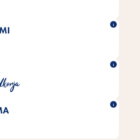
MI
®
visokokakovostne omega
Odvisno od sorte živila Vitakraft
sline ali zdrav delež surove vlaknine.
 sladkor, kar zagotavlja naravno prehrano.
dkorja
MA
prilagojene individualnim potrebam posameznih vrst
glodavcev.