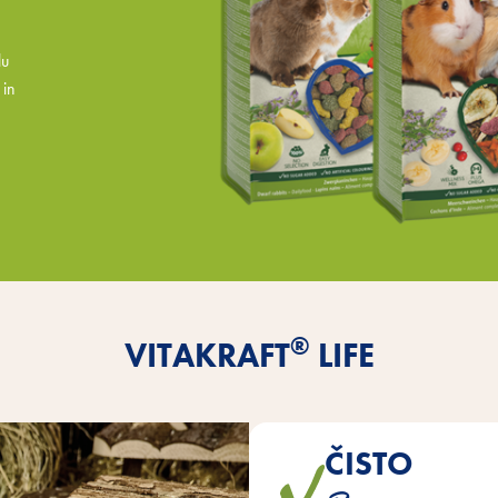
lu
 in
®
VITAKRAFT
LIFE
ČISTO
Posebej aromatične