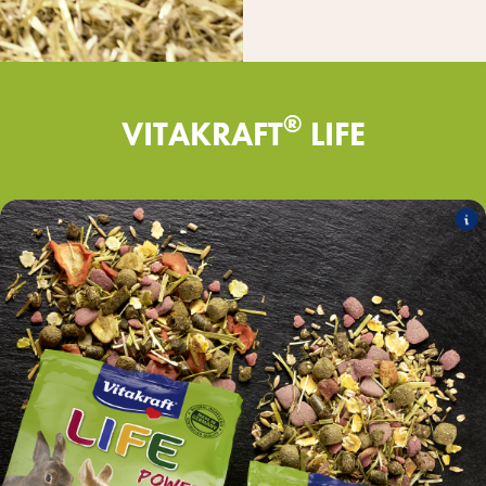
®
VITAKRAFT
LIFE
Power
Ponudba vključuje naslednje izdelke:
LIFE Power za pritlikave kunce