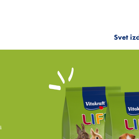
Svet iz
i