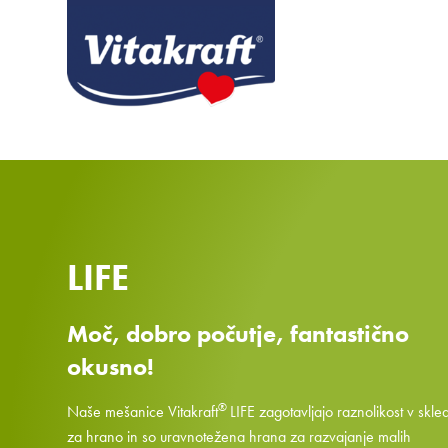
LIFE
Moč, dobro počutje, fantastično
okusno!
®
Naše mešanice Vitakraft
LIFE zagotavljajo raznolikost v skled
za hrano in so uravnotežena hrana za razvajanje malih