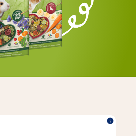
 mešanice zagotavljajo prijetno raznolikost.