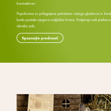
kosmatincev.
Popolnoma so prilagojene potrebam vašega glodavca in kma
bodo postale njegova najljubša hrana. Podpirajo tudi prebavo
obrabo zob.
Spoznajte prednosti