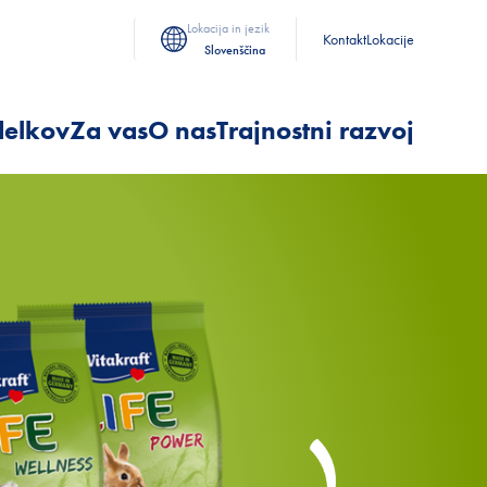
Lokacija in jezik
Kontakt
Lokacije
Slovenščina
delkov
Za vas
O nas
Trajnostni razvoj