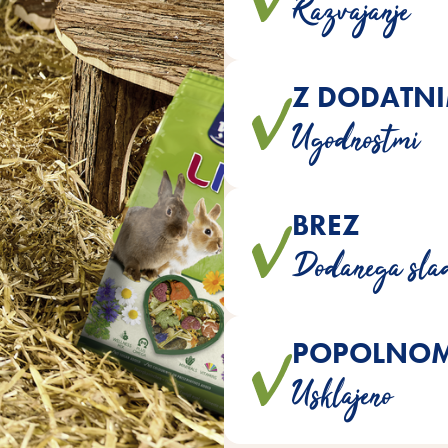
Razvajanje
Z DODATNI
LIFE vsebujejo beta-glukane, 
Ugodnostmi
maščobne ki
BREZ
Mešanicam ni dodan
Dodanega sla
POPOLNO
Vse mešanice so popolnoma 
Usklajeno