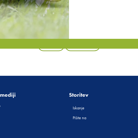
Nazaj
Vsi izdelki
mediji
Storitev
Iskanje
Pišite na