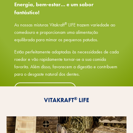
Energia, bem-estar… e um sabor
fantástico!
®
As nossas misturas Vitakraft
LIFE trazem variedade ao
comedouro e proporcionam uma alimentação
equilibrada para mimar os pequenos patudos.
Estão perfeitamente adaptadas às necessidades de cada
roedor e vão rapidamente tornar-se a sua comida
favorita. Além disso, favorecem a digestão e contribuem
para o desgaste natural dos dentes.
Conheça as vantagens
®
VITAKRAFT
LIFE