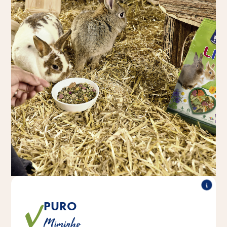
PURO
As misturas, especialmente as sabrosas, proporcionam
Miminho
uma agradável variedade.