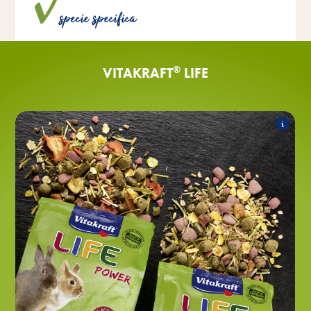
specie specifica
esigenze delle rispettive specie di roditori.
®
VITAKRAFT
LIFE
Power
La'assortimento comprende i seguenti prodotti:
LIFE Power per conigli nani
LIFE Power per porcellini d'India