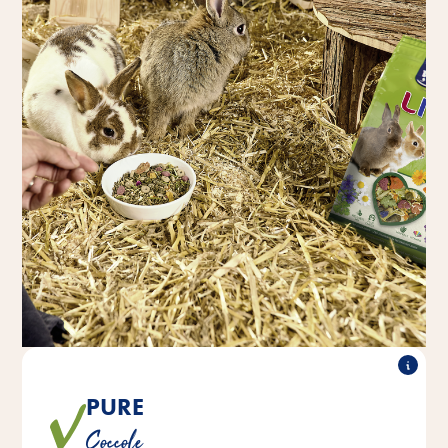
PURE
Le miscele particolarmente gustose offrono una
Coccole
piacevole varietà.