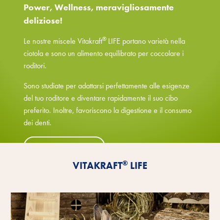
Power, Wellness, meravigliosamente
deliziose!
®
Le nostre miscele Vitakraft
LIFE portano varietà nella
ciotola e sono un alimento equilibrato per coccolare i
roditori.
Sono studiate per adattarsi perfettamente alle esigenze
del tuo roditore e diventare rapidamente il suo cibo
preferito. Inoltre, favoriscono la digestione e il consumo
dei denti.
Scopri i vantaggi
®
VITAKRAFT
LIFE