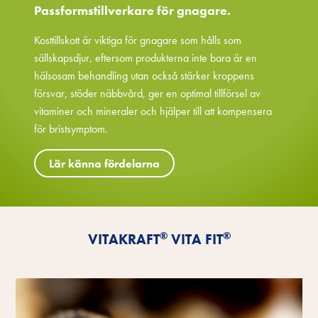
Passformstillverkare för gnagare.
Kosttillskott är viktiga för gnagare som hålls som
sällskapsdjur, eftersom produkterna inte bara är en
hälsosam behandling utan också stärker kroppens
försvar, stöder näbbvård, ger en optimal tillförsel av
vitaminer och mineraler och hjälper till att kompensera
för bristsymptom.
Lär känna fördelarna
®
®
VITAKRAFT
VITA FIT