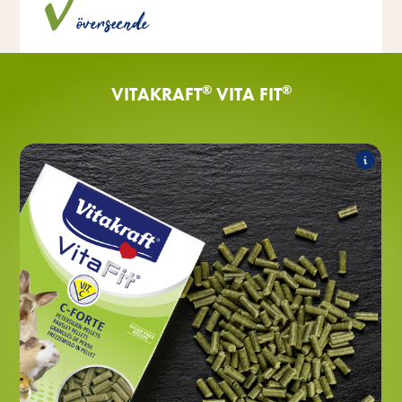
överseende
konstgjorda färgämnen eller konserveringsmedel.
®
®
VITAKRAFT
VITA FIT
®
C-FORTE
Vita Fit
I sortimentet ingår följande produkter:
®
C-FORTE persiljepellets
Vita Fit