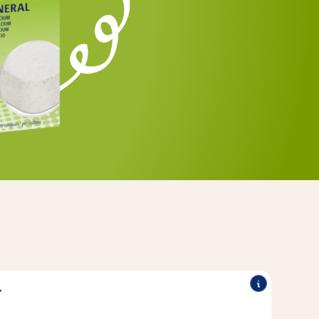
Y
®
®
itaminas y minerales que
Vita Fit
Los productos Vitakraft