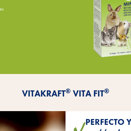
les
®
®
VITAKRAFT
VITA FIT
PERFECTO 
ofrecen un aporte óptimo de v