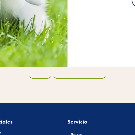
atrás
todos los productos
iales
Servicio
Buscar