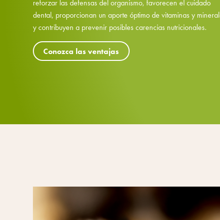
reforzar las defensas del organismo, favorecen el cuidado
dental, proporcionan un aporte óptimo de vitaminas y minera
y contribuyen a prevenir posibles carencias nutricionales.
Conozca las ventajas