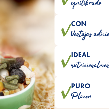
equilibrado
ayudan a compensa
CON
Estas sabrosas golosinas sirve
Ventajas adici
IDEAL
Los complementos alimentici
nutricionalmen
nu
PURO
se fabrican sin adición de co
Placer