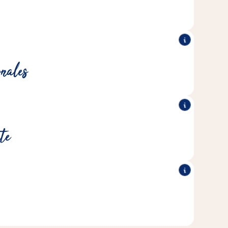
r las carencias nutricionales de tu roedor.
n, por ejemplo, para reforzar las defensas del organismo.
onales
os están optimizados para satisfacer las necesidades
te
tricionales de sus roedores.
®
®
lorantes ni conservantes
Vita Fit
Los productos Vitakraft
artificiales.