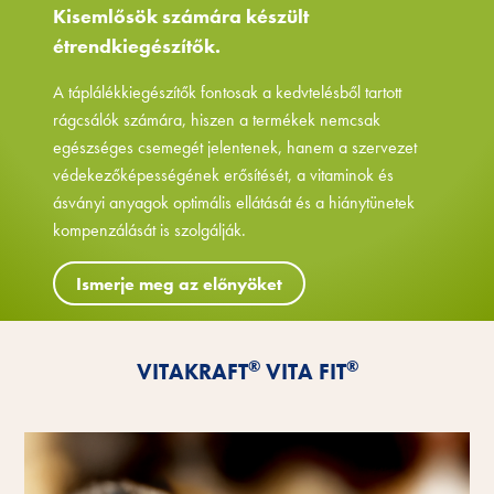
Kisemlősök számára készült
étrendkiegészítők.
A táplálékkiegészítők fontosak a kedvtelésből tartott
rágcsálók számára, hiszen a termékek nemcsak
egészséges csemegét jelentenek, hanem a szervezet
védekezőképességének erősítését, a vitaminok és
ásványi anyagok optimális ellátását és a hiánytünetek
kompenzálását is szolgálják.
Ismerje meg az előnyöket
®
®
VITAKRAFT
VITA FIT