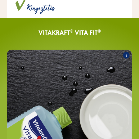
Kényeztetés
és tartósítószerek hozzáadása nélkül készülnek.
®
®
VITAKRAFT
VITA FIT
®
NAGER-TRANK
Vita Fit
A termékcsalád a következő termékeket
tartalmazza:
®
NAGER-TRANK
Vita Fit