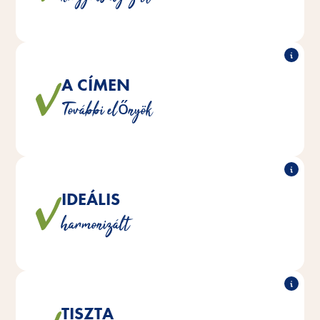
hiányok pótlásában.
A CÍMEN
Ezek a finomságok például a szervezet
További előnyök
védekezőképességének erősítését szolgálják.
IDEÁLIS
A táplálékkiegészítőket úgy optimalizáltuk, hogy
harmonizált
megfeleljenek a rágcsálók táplálkozási igényeinek.
TISZTA
®
®
termékek mesterséges színezékek
Vita Fit
A Vitakraft