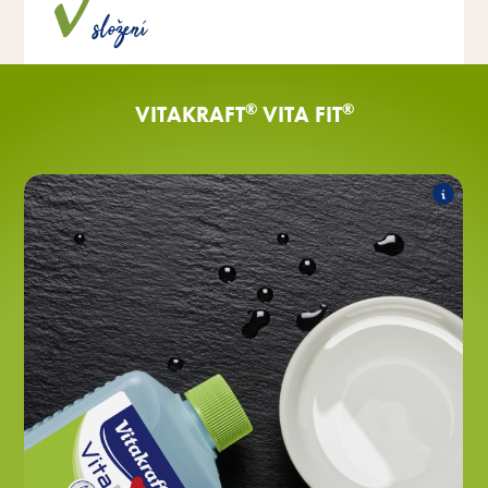
složení
umělých barviv a konzervačních látek.
®
®
VITAKRAFT
VITA FIT
®
NAGER-TRANK
Vita Fit
Řada zahrnuje následující produkty:
®
NAGER-TRANK
Vita Fit