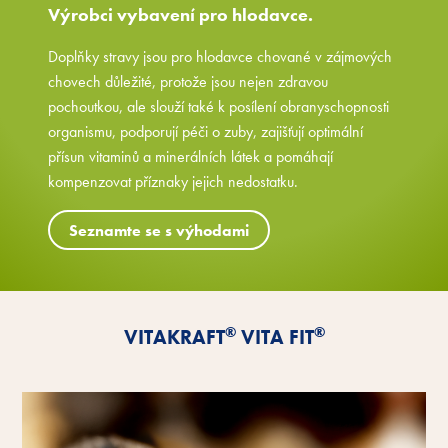
Výrobci vybavení pro hlodavce.
Doplňky stravy jsou pro hlodavce chované v zájmových
chovech důležité, protože jsou nejen zdravou
pochoutkou, ale slouží také k posílení obranyschopnosti
organismu, podporují péči o zuby, zajišťují optimální
přísun vitaminů a minerálních látek a pomáhají
kompenzovat příznaky jejich nedostatku.
Seznamte se s výhodami
®
®
VITAKRAFT
VITA FIT