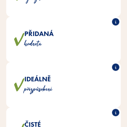
nedostatek.
PŘIDANÁ
Tyto chutné pochoutky slouží například k posílení
hodnota
obranyschopnosti organismu.
IDEÁLNĚ
Doplňky stravy jsou optimalizovány tak, aby splňovaly
přizpůsobené
nutriční požadavky vašich hlodavců.
ČISTÉ
®
®
jsou vyráběny bez přídavku
Vita Fit
Výrobky Vitakraft