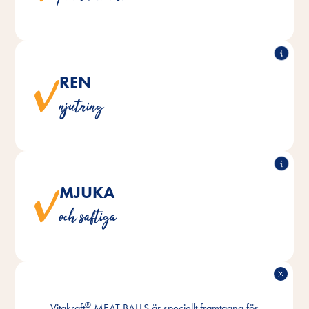
tillagas med kärlek i vegetabilisk olja.
REN
®
MEAT BALLS är naturligt tillverkade utan tillsatt
Vitakraft
njutning
socker eller konstgjorda färg- och konserveringsmedel.
MJUKA
®
MEAT BALLS är fina och saftiga när man biter
Vitakraft
och saftiga
i dem.
PERFEKT
®
Vitakraft
MEAT BALLS är speciellt framtagna för